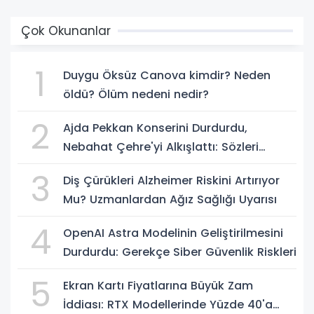
Çok Okunanlar
1
Duygu Öksüz Canova kimdir? Neden
öldü? Ölüm nedeni nedir?
2
Ajda Pekkan Konserini Durdurdu,
Nebahat Çehre'yi Alkışlattı: Sözleri
Geceye Damga Vurdu
3
Diş Çürükleri Alzheimer Riskini Artırıyor
Mu? Uzmanlardan Ağız Sağlığı Uyarısı
4
OpenAI Astra Modelinin Geliştirilmesini
Durdurdu: Gerekçe Siber Güvenlik Riskleri
5
Ekran Kartı Fiyatlarına Büyük Zam
İddiası: RTX Modellerinde Yüzde 40'a