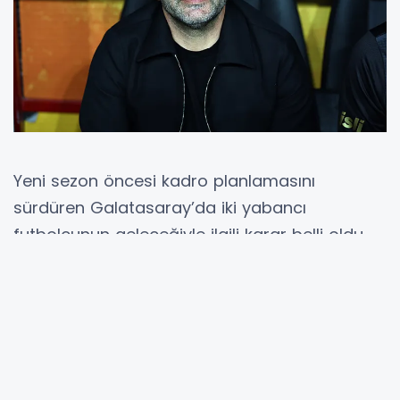
Yeni sezon öncesi kadro planlamasını
sürdüren Galatasaray’da iki yabancı
futbolcunun geleceğiyle ilgili karar belli oldu.
Teknik direktör Okan Buruk yönetiminde hem
yeni transferler hem de mevcut kadrodaki
isimlerin durumu değerlendiriliyor. Sarı kırmızılı
ekipte yapılan toplantıların ardından bir
oyuncuyla yola devam edilmesine karar
verilirken, diğer futbolcu için gelecek tekliflerin