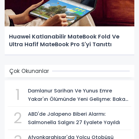
Huawei Katlanabilir MateBook Fold Ve
Ultra Hafif MateBook Pro S'yi Tanıttı
Çok Okunanlar
1
Damlanur Sarihan Ve Yunus Emre
Yakar'ın Ölümünde Yeni Gelişme: Bakan
Gürlek Açıkladı
2
ABD'de Jalapeno Biberi Alarmı:
Salmonella Salgını 27 Eyalete Yayıldı
Afyonkarahisar'da Yolcu Otobüsü