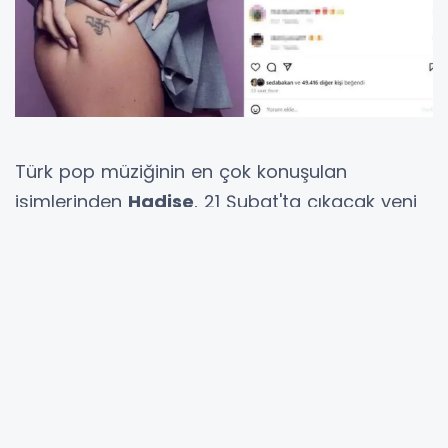
Türk pop müziğinin en çok konuşulan
isimlerinden
Hadise
, 21 Şubat'ta çıkacak yeni
şarkısını
cesur bir paylaşımla duyurdu.
Sosyal medyada
büyük yankı uyandıran
paylaşımında
ünlü şarkıcı,
kalçasındaki
dövmeyi göstererek "Bu gidişin dönüşü
yok... 21 Şubat" notunu ekledi.
Hadise'nin Yeni Şarkısı İçin Geri Sayım
Başladı