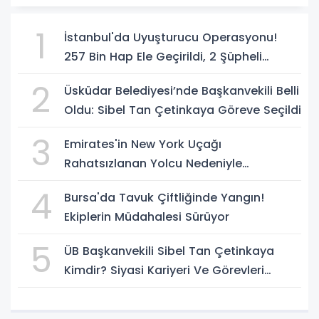
1
İstanbul'da Uyuşturucu Operasyonu!
257 Bin Hap Ele Geçirildi, 2 Şüpheli
Tutuklandı
2
Üsküdar Belediyesi’nde Başkanvekili Belli
Oldu: Sibel Tan Çetinkaya Göreve Seçildi
3
Emirates'in New York Uçağı
Rahatsızlanan Yolcu Nedeniyle
İstanbul'a İniş Yaptı
4
Bursa'da Tavuk Çiftliğinde Yangın!
Ekiplerin Müdahalesi Sürüyor
5
ÜB Başkanvekili Sibel Tan Çetinkaya
Kimdir? Siyasi Kariyeri Ve Görevleri
Nelerdir?