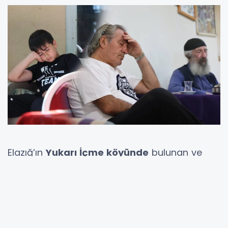
Elazığ’ın
Yukarı İçme köyünde
bulunan ve
1948 yılından bu yana hizmet veren bir
kahvehane, oyun ya da sohbetten çok, içinde
uykuya dalan misafirleriyle biliniyor.
Yaz
aylarında serinliği, kışın ise sıcak