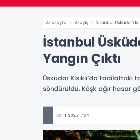
Anasayfa
Asayiş
İstanbul Üsküdar’da 
İstanbul Üsküda
Yangın Çıktı
Üsküdar Kısıklı’da tadilattaki 
söndürüldü. Köşk ağır hasar g
30-11-2025 17:04