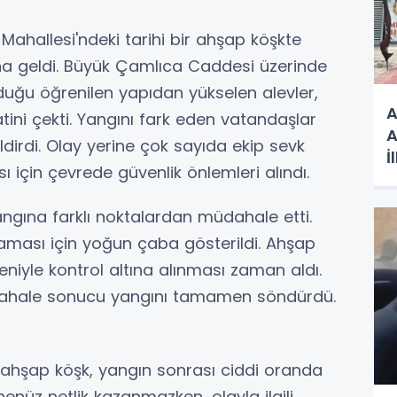
 Mahallesi'ndeki tarihi bir ahşap köşkte
 geldi. Büyük Çamlıca Caddesi üzerinde
duğu öğrenilen yapıdan yükselen alevler,
A
atini çekti. Yangını fark eden vatandaşlar
A
dirdi. Olay yerine çok sayıda ekip sevk
İ
sı için çevrede güvenlik önlemleri alındı.
Z
yangına farklı noktalardan müdahale etti.
aması için yoğun çaba gösterildi. Ahşap
deniyle kontrol altına alınması zaman aldı.
müdahale sonucu yangını tamamen söndürdü.
n ahşap köşk, yangın sonrası ciddi oranda
henüz netlik kazanmazken, olayla ilgili