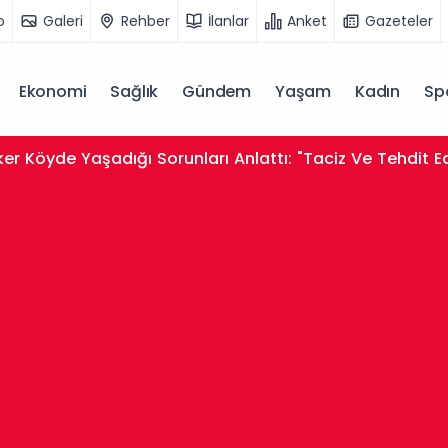
o
Galeri
Rehber
İlanlar
Anket
Gazeteler
Ekonomi
Sağlık
Gündem
Yaşam
Kadın
Sp
er Köyde Yaşadığı Sorunları Anlattı: "Taciz Ve Tehdit E