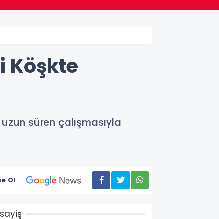
i Köşkte
in uzun süren çalışmasıyla
e Ol
sayiş