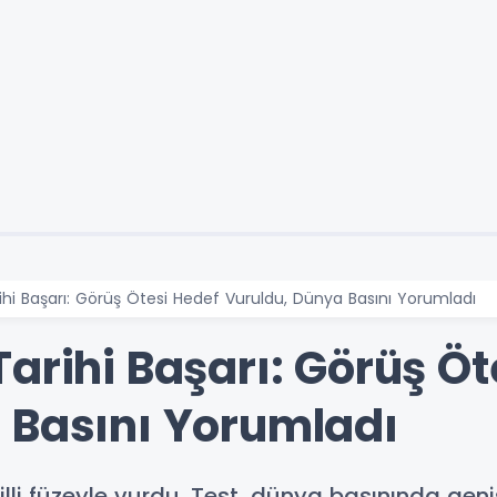
ihi Başarı: Görüş Ötesi Hedef Vuruldu, Dünya Basını Yorumladı
arihi Başarı: Görüş Öt
 Basını Yorumladı
illi füzeyle vurdu. Test, dünya basınında gen