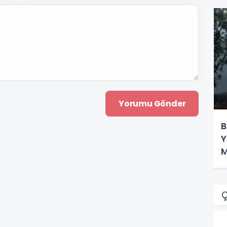
B
Y
M
Ç