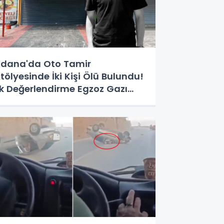
dana'da Oto Tamir
tölyesinde İki Kişi Ölü Bulundu!
lk Değerlendirme Egzoz Gazı
ehirlenmesi