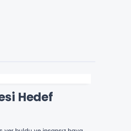
esi Hedef
iş yer buldu ve insansız hava