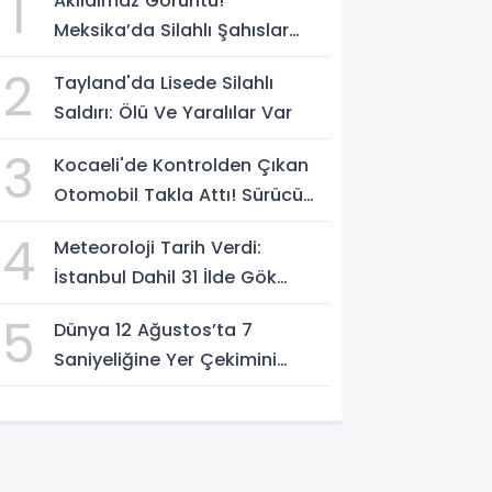
1
Akılalmaz Görüntü!
Meksika’da Silahlı Şahıslar
Güvenlik Güçlerinin Önünden
2
Tayland'da Lisede Silahlı
Rahatça Geçti
Saldırı: Ölü Ve Yaralılar Var
3
Kocaeli'de Kontrolden Çıkan
Otomobil Takla Attı! Sürücü
Ters Dönen Araçtan Kendi
4
Meteoroloji Tarih Verdi:
İmkanlarıyla Çıktı
İstanbul Dahil 31 İlde Gök
Gürültülü Sağanak Bekleniyor
5
Dünya 12 Ağustos’ta 7
Saniyeliğine Yer Çekimini
Kaybedecek Mi?