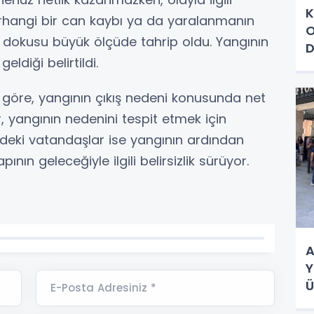
K
erhangi bir can kaybı ya da yaralanmanın
O
 dokusu büyük ölçüde tahrip oldu. Yangının
D
ldiği belirtildi.
İ
ine göre, yangının çıkış nedeni konusunda net
, yangının nedenini tespit etmek için
deki vatandaşlar ise yangının ardından
ının geleceğiyle ilgili belirsizlik sürüyor.
A
Y
Ü
E-Posta Adresiniz *