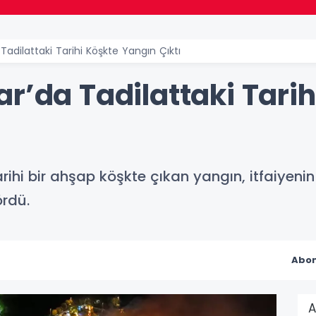
Tadilattaki Tarihi Köşkte Yangın Çıktı
r’da Tadilattaki Tarih
tarihi bir ahşap köşkte çıkan yangın, itfaiyen
ördü.
Abon
A