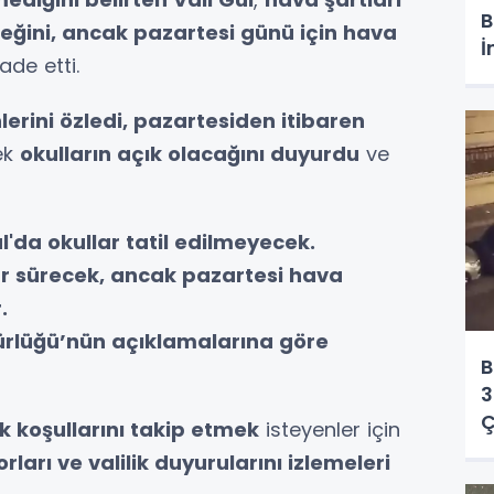
B
eceğini, ancak pazartesi günü için hava
İ
ade etti.
erini özledi, pazartesiden itibaren
ek
okulların açık olacağını duyurdu
ve
'da okullar tatil edilmeyecek.
r sürecek, ancak pazartesi hava
.
dürlüğü’nün açıklamalarına göre
B
3
Ç
 koşullarını takip etmek
isteyenler için
ları ve valilik duyurularını izlemeleri