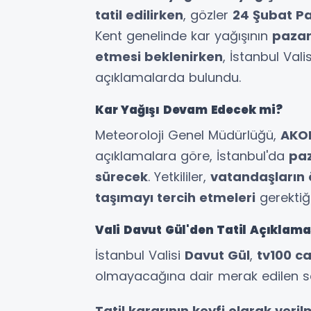
tatil edilirken
, gözler
24 Şubat Pa
Kent genelinde kar yağışının
pazar
etmesi beklenirken
, İstanbul Vali
açıklamalarda bulundu.
Kar Yağışı Devam Edecek mi?
Meteoroloji Genel Müdürlüğü,
AKO
açıklamalara göre, İstanbul'da
paz
sürecek
. Yetkililer,
vatandaşların 
taşımayı tercih etmeleri
gerektiğ
Vali Davut Gül'den Tatil Açıklama
İstanbul Valisi
Davut Gül
,
tv100 ca
olmayacağına dair merak edilen so
Tatil kararının keyfi olarak veril