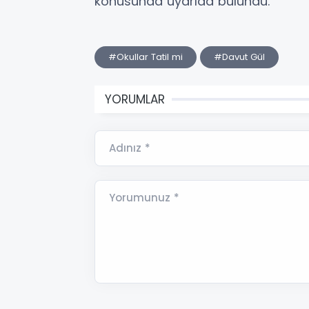
konusunda uyarıda bulundu.
#Okullar Tatil mi
#Davut Gül
YORUMLAR
Adınız *
Yorumunuz *