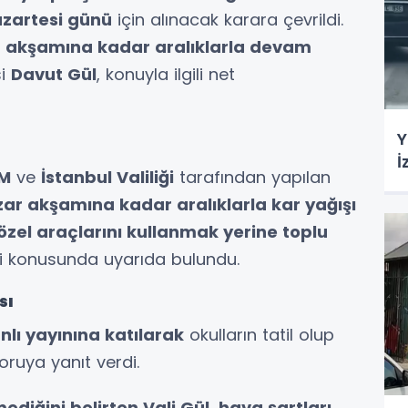
zartesi günü
için alınacak karara çevrildi.
 akşamına kadar aralıklarla devam
si
Davut Gül
, konuyla ilgili net
Y
İ
M
ve
İstanbul Valiliği
tarafından yapılan
ar akşamına kadar aralıklarla kar yağışı
özel araçlarını kullanmak yerine toplu
i konusunda uyarıda bulundu.
sı
nlı yayınına katılarak
okulların tatil olup
ruya yanıt verdi.
mediğini belirten Vali Gül
,
hava şartları