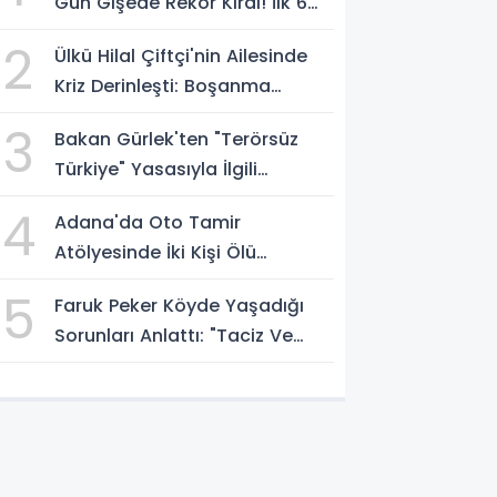
Gün Gişede Rekor Kırdı! İlk 6
Günde 1,15 Milyar Dolar Hasılat
2
Ülkü Hilal Çiftçi'nin Ailesinde
Kriz Derinleşti: Boşanma
Davası Ve Suç Duyurusu
3
Bakan Gürlek'ten "Terörsüz
Gündemde
Türkiye" Yasasıyla İlgili
Açıklama: Örgüt Tamamen
4
Adana'da Oto Tamir
Feshedilmeden Düzenleme
Atölyesinde İki Kişi Ölü
Yürürlüğe Girmeyecek
Bulundu! İlk Değerlendirme
5
Faruk Peker Köyde Yaşadığı
Egzoz Gazı Zehirlenmesi
Sorunları Anlattı: "Taciz Ve
Tehdit Ediliyorum"