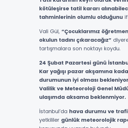
kötüleşirse tatil kararı alınabil
tahminlerinin olumlu olduğunu
if
Vali Gül,
“Çocuklarımız öğretmenl
okulun tadını çıkaracağız”
diyer
tartışmalara son noktayı koydu.
24 Şubat Pazartesi günü İstanbul
Kar yağışı pazar akşamına kada
durumunun iyi olması bekleniyor
Valilik ve Meteoroloji Genel Mü
ulaşımda aksama beklenmiyor.
İstanbul’da
hava durumu ve trafik
yetkililer
günlük meteorolojik rapor