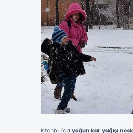
İstanbul’da
yoğun kar yağışı ned