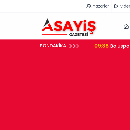
Yazarlar
Vide
09:36
SONDAKİKA
i Suçüstü Yakalandı
Boluspor