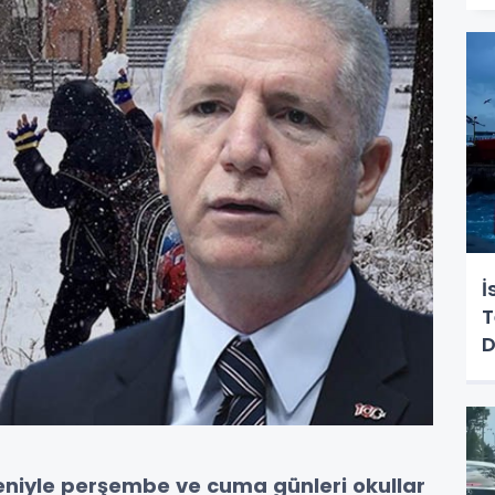
İ
T
D
eniyle perşembe ve cuma günleri okullar