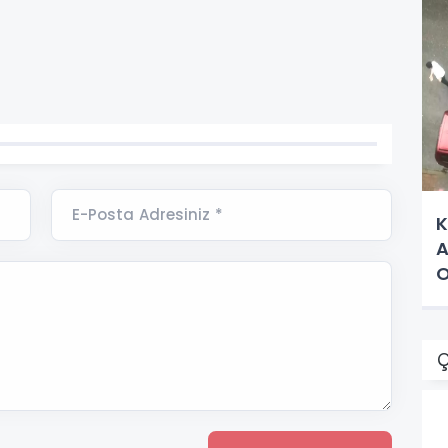
E-Posta Adresiniz *
K
A
O
Ç