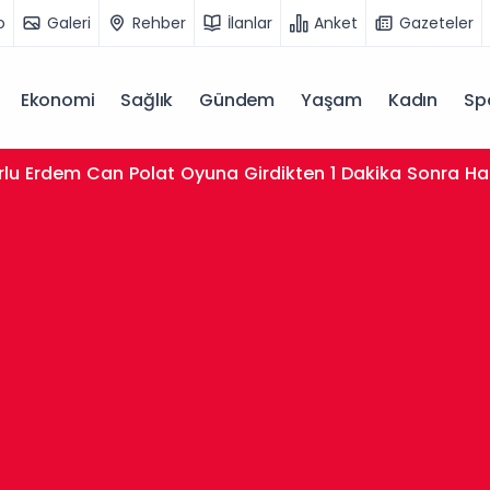
o
Galeri
Rehber
İlanlar
Anket
Gazeteler
Ekonomi
Sağlık
Gündem
Yaşam
Kadın
Sp
lu Erdem Can Polat Oyuna Girdikten 1 Dakika Sonra Has