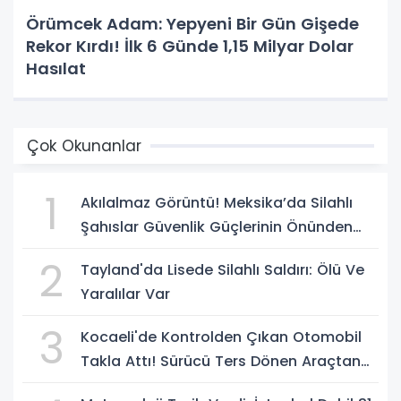
Örümcek Adam: Yepyeni Bir Gün Gişede
Rekor Kırdı! İlk 6 Günde 1,15 Milyar Dolar
Hasılat
Çok Okunanlar
1
Akılalmaz Görüntü! Meksika’da Silahlı
Şahıslar Güvenlik Güçlerinin Önünden
Rahatça Geçti
2
Tayland'da Lisede Silahlı Saldırı: Ölü Ve
Yaralılar Var
3
Kocaeli'de Kontrolden Çıkan Otomobil
Takla Attı! Sürücü Ters Dönen Araçtan
Kendi İmkanlarıyla Çıktı