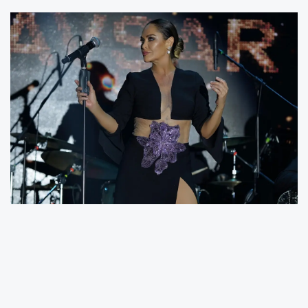
Ünlü sanatçı Hülya Avşar, yaz tatilini
Balıkesir’in Ayvalık ilçesindeki yazlığında
sürdürüyor. Düzenli olarak yürüyüş yapmasıyla
bilinen Avşar, bu kez dışarıdaki yüksek sıcaklık