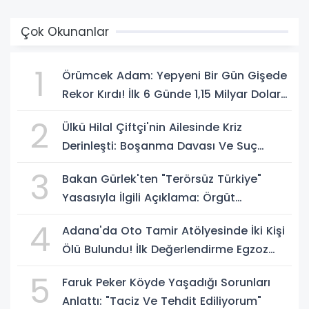
Çok Okunanlar
1
Örümcek Adam: Yepyeni Bir Gün Gişede
Rekor Kırdı! İlk 6 Günde 1,15 Milyar Dolar
Hasılat
2
Ülkü Hilal Çiftçi'nin Ailesinde Kriz
Derinleşti: Boşanma Davası Ve Suç
Duyurusu Gündemde
3
Bakan Gürlek'ten "Terörsüz Türkiye"
Yasasıyla İlgili Açıklama: Örgüt
Tamamen Feshedilmeden Düzenleme
4
Adana'da Oto Tamir Atölyesinde İki Kişi
Yürürlüğe Girmeyecek
Ölü Bulundu! İlk Değerlendirme Egzoz
Gazı Zehirlenmesi
5
Faruk Peker Köyde Yaşadığı Sorunları
Anlattı: "Taciz Ve Tehdit Ediliyorum"