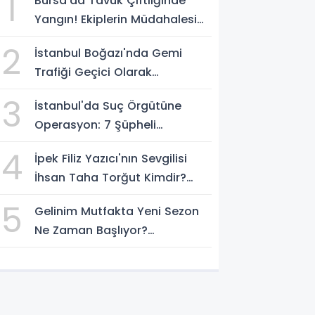
1
Bursa'da Tavuk Çiftliğinde
Yangın! Ekiplerin Müdahalesi
Sürüyor
2
İstanbul Boğazı'nda Gemi
Trafiği Geçici Olarak
Durduruldu
3
İstanbul'da Suç Örgütüne
Operasyon: 7 Şüpheli
Gözaltına Alındı
4
İpek Filiz Yazıcı'nın Sevgilisi
İhsan Taha Torğut Kimdir?
Mesleği Ve Hayatı Merak
5
Gelinim Mutfakta Yeni Sezon
Ediliyor
Ne Zaman Başlıyor?
Yarışmacılar Açıklandı Mı?