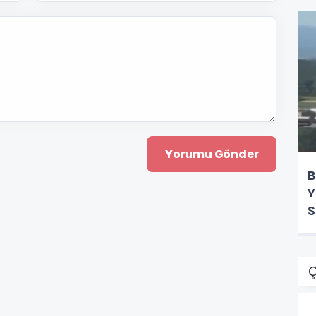
B
Y
S
Ç