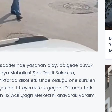
B
Y
M
e saatlerinde yaşanan olay, bölgede büyük
aya Mahallesi Şair Dertli Sokak'ta,
ktarda alkol etkisinde olduğu öne sürülen
ekilde titreyerek kriz geçirdi. Durumu fark
 112 Acil Çağrı Merkezi’ni arayarak yardım