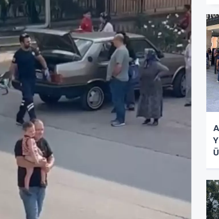
A
Y
Ü