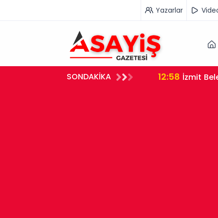
Yazarlar
Vide
12:58
SONDAKİKA
si Gözaltına Alındı
İzmit Be