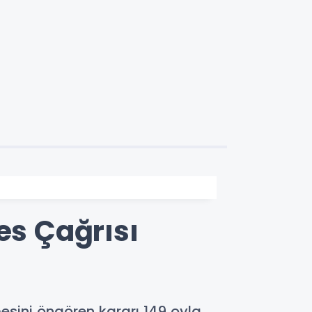
es Çağrısı
esini öngören kararı 149 oyla