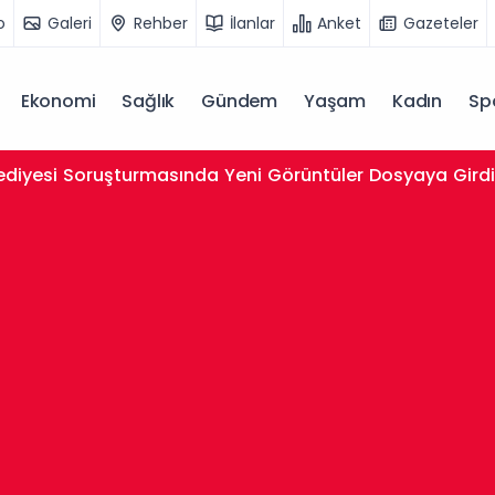
o
Galeri
Rehber
İlanlar
Anket
Gazeteler
Ekonomi
Sağlık
Gündem
Yaşam
Kadın
Sp
lediyesi Soruşturmasında Yeni Görüntüler Dosyaya Gird