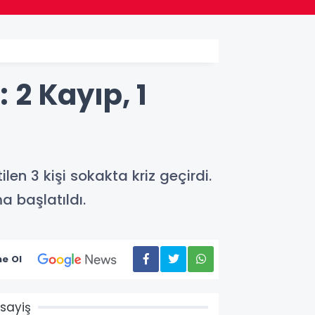
 2 Kayıp, 1
en 3 kişi sokakta kriz geçirdi.
ma başlatıldı.
e Ol
sayiş