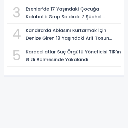
Gelip Hırsızlara Karşı Uyardı
3
Esenler’de 17 Yaşındaki Çocuğa
Kalabalık Grup Saldırdı: 7 Şüpheli
Gözaltında
4
Kandıra’da Ablasını Kurtarmak İçin
Denize Giren 19 Yaşındaki Arif Tosun
Hayatını Kaybetti
5
Karacellatlar Suç Örgütü Yöneticisi TIR’ın
Gizli Bölmesinde Yakalandı