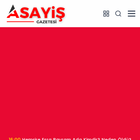
16:00
Hemşire Esra Bayram Ada Kimdir? Neden Öldü?