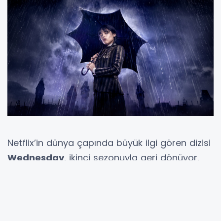
Netflix’in dünya çapında büyük ilgi gören dizisi
Wednesday
, ikinci sezonuyla geri dönüyor.
Geçtiğimiz yıl platformun en çok izlenen
yapımları arasına giren dizi, bu kez
iki parça
hâlinde yayınlanacak
. Merakla beklenen
sezonun ilk bölümü
6 Ağustos 2025’te
, ikinci