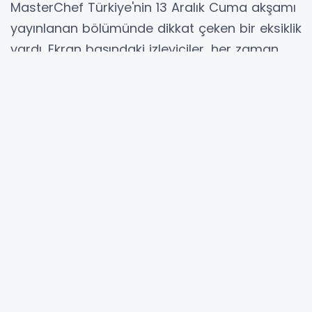
MasterChef Türkiye'nin 13 Aralık Cuma akşamı
yayınlanan bölümünde dikkat çeken bir eksiklik
vardı. Ekran başındaki izleyiciler, her zaman
jüride gördükleri
Somer Sivrioğlu’nun neden
olmadığını
merak etti. Peki,
Somer Şef neden
MasterChef’e katılmadı? Hastalandı mı,
yoksa başka bir sebebi mi var?
Bu sorular,
sosyal medyada kısa sürede gündem oldu.
Danilo Zanna ve Mehmet Yalçınkaya'nın yer
aldığı jüride Somer Şef’in eksikliği gözlerden
kaçmadı. Birçok izleyici, "Somer Şef niye yok?",
"Somer Şef ayrıldı mı?" gibi sorularla sosyal
medyada yorum yaptı. MasterChef izleyicileri,
Somer Sivrioğlu'nun sonraki bölümlerde