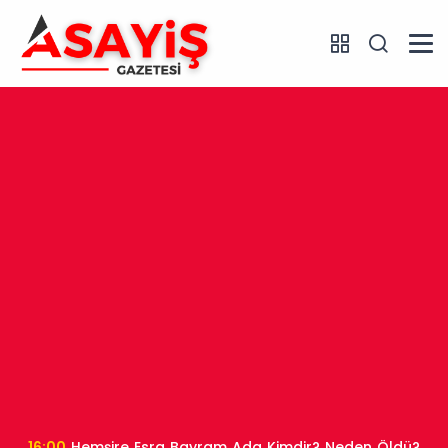
16:00
Hemşire Esra Bayram Ada Kimdir? Neden Öldü?