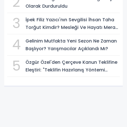
2
Olarak Durduruldu
3
İpek Filiz Yazıcı'nın Sevgilisi İhsan Taha
Torğut Kimdir? Mesleği Ve Hayatı Merak
Ediliyor
4
Gelinim Mutfakta Yeni Sezon Ne Zaman
Başlıyor? Yarışmacılar Açıklandı Mı?
5
Özgür Özel'den Çerçeve Kanun Teklifine
Eleştiri: "Teklifin Hazırlanış Yöntemi
Doğru Değil"