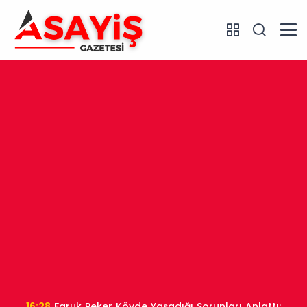
16:28
Faruk Peker Köyde Yaşadığı Sorunları Anlattı: