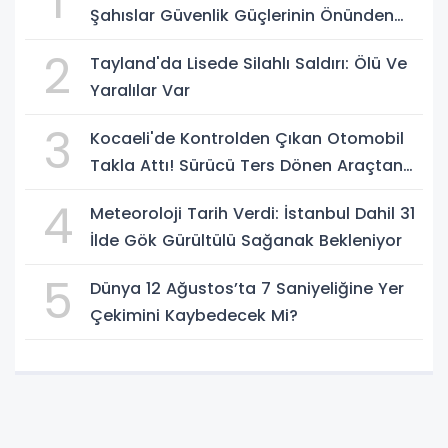
1
Şahıslar Güvenlik Güçlerinin Önünden
Rahatça Geçti
2
Tayland'da Lisede Silahlı Saldırı: Ölü Ve
Yaralılar Var
3
Kocaeli'de Kontrolden Çıkan Otomobil
Takla Attı! Sürücü Ters Dönen Araçtan
Kendi İmkanlarıyla Çıktı
4
Meteoroloji Tarih Verdi: İstanbul Dahil 31
İlde Gök Gürültülü Sağanak Bekleniyor
5
Dünya 12 Ağustos’ta 7 Saniyeliğine Yer
Çekimini Kaybedecek Mi?