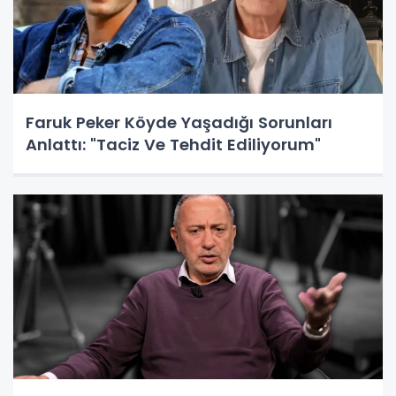
Faruk Peker Köyde Yaşadığı Sorunları
Anlattı: "Taciz Ve Tehdit Ediliyorum"