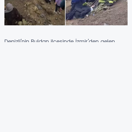
Denizli'nin Buldan ilçesinde İzmir'den gelen
günübirlik tur otobüsü kontrolden çıkarak
şarampole devrildi. Kazada 67 yaşındaki
Güldane Altınova hayatını kaybederken,
aralarında durumu ağır olan 6 kişinin de
bulunduğu 32 kişi yaralandı.
Kaza, saat 18.00 sıralarında Denizli-Buldan
karayolu Bölme Kaya Mahallesi yakınlarında
meydana geldi. 35 CEJ 048 plakalı tur
otobüsünü kullanan 49 yaşındaki Cevdet Uça,