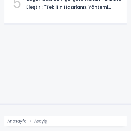
5
Eleştiri: "Teklifin Hazırlanış Yöntemi
Doğru Değil"
Anasayfa
Asayiş