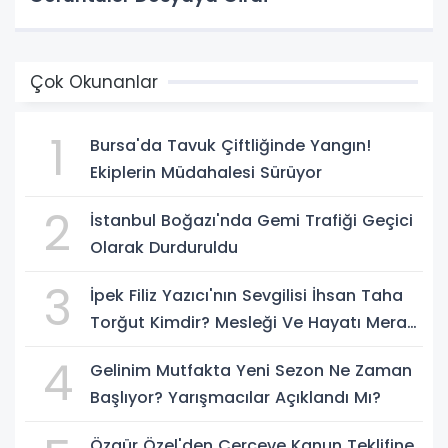
Çok Okunanlar
1
Bursa'da Tavuk Çiftliğinde Yangın!
Ekiplerin Müdahalesi Sürüyor
2
İstanbul Boğazı'nda Gemi Trafiği Geçici
Olarak Durduruldu
3
İpek Filiz Yazıcı'nın Sevgilisi İhsan Taha
Torğut Kimdir? Mesleği Ve Hayatı Merak
Ediliyor
4
Gelinim Mutfakta Yeni Sezon Ne Zaman
Başlıyor? Yarışmacılar Açıklandı Mı?
Özgür Özel'den Çerçeve Kanun Teklifine