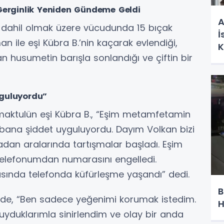
 Gerginlik Yeniden Gündeme Geldi
A
 dahil olmak üzere vücudunda 15 bıçak
İ
an ile eşi Kübra B.’nin kaçarak evlendiği,
K
 husumetin barışla sonlandığı ve çiftin bir
yguluyordu”
maktulün eşi Kübra B., “Eşim metamfetamin
bana şiddet uyguluyordu. Dayım Volkan bizi
dan aralarında tartışmalar başladı. Eşim
elefonumdan numarasını engelledi.
asında telefonda küfürleşme yaşandı” dedi.
B
inde, “Ben sadece yeğenimi korumak istedim.
H
Duyduklarımla sinirlendim ve olay bir anda