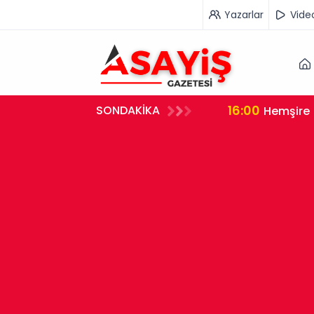
Yazarlar
Vide
16:00
SONDAKİKA
rleştirdi
Hemşire 