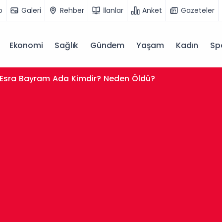
o
Galeri
Rehber
İlanlar
Anket
Gazeteler
Ekonomi
Sağlık
Gündem
Yaşam
Kadın
Sp
Esra Bayram Ada Kimdir? Neden Öldü?