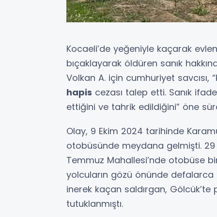
Kocaeli’de yeğeniyle kaçarak evle
bıçaklayarak öldüren sanık hakkı
Volkan A. için cumhuriyet savcısı
hapis
cezası talep etti. Sanık ifa
ettiğini ve tahrik edildiğini” öne sür
Olay, 9 Ekim 2024 tarihinde Karamü
otobüsünde meydana gelmişti. 29 
Temmuz Mahallesi’nde otobüse bine
yolcuların gözü önünde defalarca 
inerek kaçan saldırgan, Gölcük’te 
tutuklanmıştı.