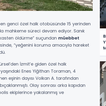
nen genci özel halk otobüsünde 15 yerinden
nda mahkeme süreci devam ediyor. Sanık
B
, “kasten öldürme” suçundan
müebbet
Y
desinde, “yeğenini koruma amacıyla hareket
M
dü.
rsel’den İzmit’e giden özel halk
yaşındaki Enes Yiğithan Toraman, 4
n eşinin dayısı Volkan A. tarafından
bıçaklanmıştı. Olay sonrası arka kapıdan
polis ekiplerince yakalanmış ve