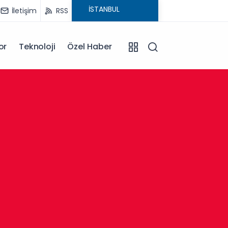
İletişim
RSS
or
Teknoloji
Özel Haber
13:30
Afyonk