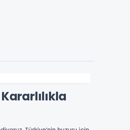
Kararlılıkla
diyoruz. Türkiye’nin huzuru için