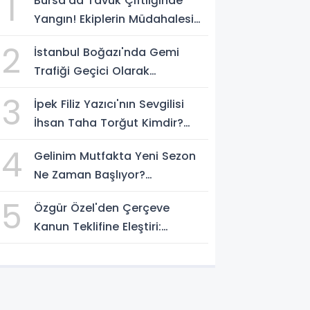
1
Bursa'da Tavuk Çiftliğinde
Yangın! Ekiplerin Müdahalesi
Sürüyor
2
İstanbul Boğazı'nda Gemi
Trafiği Geçici Olarak
Durduruldu
3
İpek Filiz Yazıcı'nın Sevgilisi
İhsan Taha Torğut Kimdir?
Mesleği Ve Hayatı Merak
4
Gelinim Mutfakta Yeni Sezon
Ediliyor
Ne Zaman Başlıyor?
Yarışmacılar Açıklandı Mı?
5
Özgür Özel'den Çerçeve
Kanun Teklifine Eleştiri:
"Teklifin Hazırlanış Yöntemi
Doğru Değil"