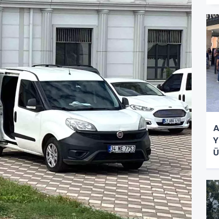
A
Y
Ü