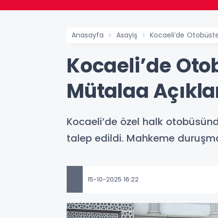
Anasayfa
Asayiş
Kocaeli’de Otobüste
Kocaeli’de Oto
Mütalaa Açıkla
Kocaeli’de özel halk otobüsünd
talep edildi. Mahkeme duruşmay
15-10-2025 16:22