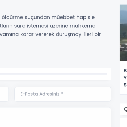
en öldürme suçundan müebbet hapisle
katların süre istemesi üzerine mahkeme
devamına karar vererek duruşmayı ileri bir
B
Y
S
E-Posta Adresiniz *
Ç