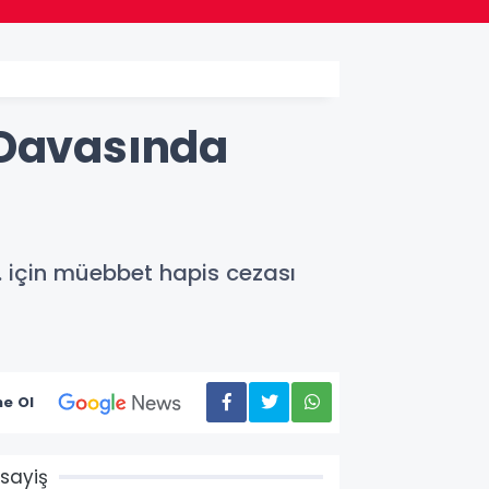
 Davasında
. için müebbet hapis cezası
e Ol
sayiş