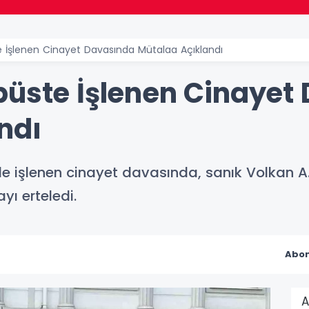
 İşlenen Cinayet Davasında Mütalaa Açıklandı
büste İşlenen Cinayet
ndı
e işlenen cinayet davasında, sanık Volkan A
ı erteledi.
Abon
A