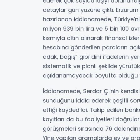
ederek çok sayıda kişiyi dolandırdı
detaylar gün yüzüne çıktı. Erzurum
hazırlanan iddianamede, Türkiye’ni
milyon 939 bin lira ve 5 bin 100 av
kısmıyla altın alınarak finansal izler
hesabına gönderilen paraların açık
adak, bağış” gibi dini ifadelerin ye
sistematik ve planlı şekilde yürütü
açıklanamayacak boyutta olduğu v
İddianamede, Serdar Ç.’nin kendisin
sunduğunu iddia ederek çeşitli sor
ettiği kaydedildi. Takip edilen bank
kayıtları da bu faaliyetleri doğrula
görüşmeleri sırasında 76 dolandırıcıl
Yine yapılan aramalarda ev ve araç