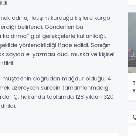
ldi.
irmek adına, iletişim kurduğu kişilere kargo
rdiği belirlendi. Gönderilen bu
 kaldırma” gibi gerekçelerle kullanıldığı,
kilde yönlendirildiği ifade edildi. Sanığın
ok sayıda el yazması dua, muska ve kişisel
tildi.
 32 müştekinin doğrudan mağdur olduğu; 4
T
enmek üzereyken sürecin tamamlanmadığı
Y
erdar Ç. hakkında toplamda 128 yıldan 320
irildi.
Ç