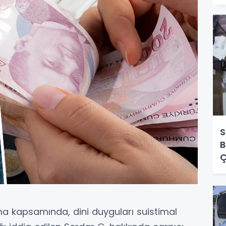
S
B
Ç
ma kapsamında, dini duyguları suistimal