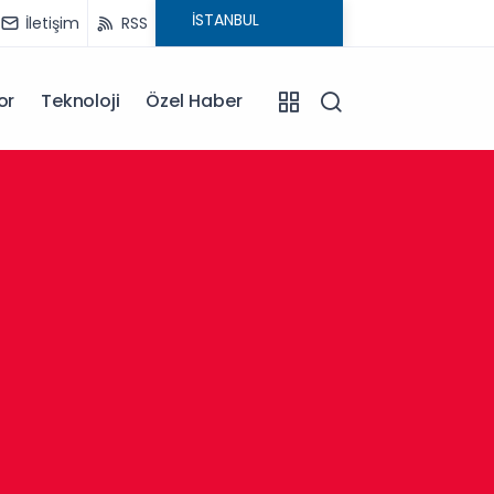
İletişim
RSS
or
Teknoloji
Özel Haber
14:34
Sancak