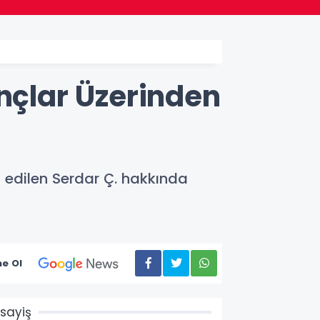
ançlar Üzerinden
a edilen Serdar Ç. hakkında
e Ol
sayiş