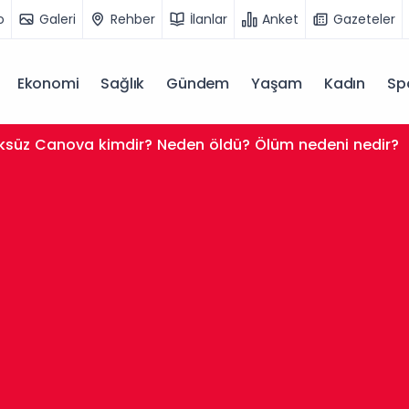
o
Galeri
Rehber
İlanlar
Anket
Gazeteler
Ekonomi
Sağlık
Gündem
Yaşam
Kadın
Sp
süz Canova kimdir? Neden öldü? Ölüm nedeni nedir?