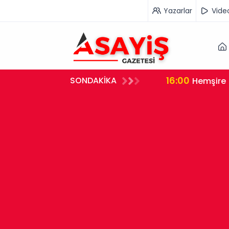
Yazarlar
Vide
16:00
SONDAKİKA
rleştirdi
Hemşire 