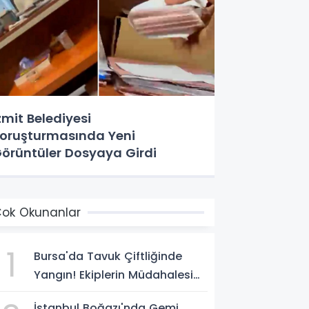
zmit Belediyesi
oruşturmasında Yeni
örüntüler Dosyaya Girdi
ok Okunanlar
1
Bursa'da Tavuk Çiftliğinde
Yangın! Ekiplerin Müdahalesi
Sürüyor
İstanbul Boğazı'nda Gemi