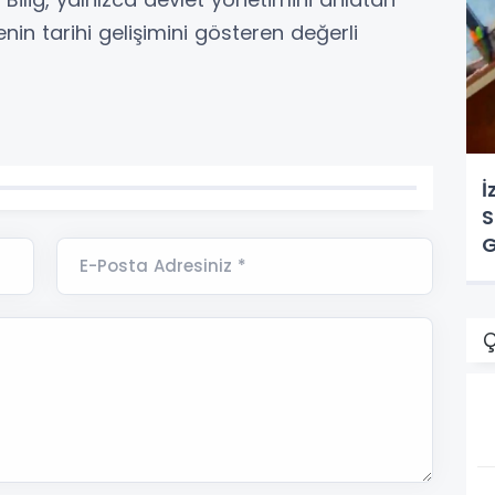
in tarihi gelişimini gösteren değerli
İ
S
G
E-Posta Adresiniz *
Ç