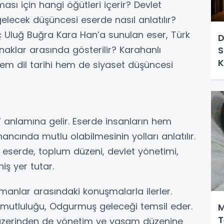
sı için hangi öğütleri içerir? Devlet
gelecek düşüncesi eserde nasıl anlatılır?
Uluğ Buğra Kara Han’a sunulan eser, Türk
D
aklar arasında gösterilir? Karahanlı
S
K
hem dil tarihi hem de siyaset düşüncesi
i” anlamına gelir. Eserde insanların hem
cında mutlu olabilmesinin yolları anlatılır.
n eserde, toplum düzeni, devlet yönetimi,
iş yer tutar.
manlar arasındaki konuşmalarla ilerler.
i mutluluğu, Odgurmuş geleceği temsil eder.
M
T
r üzerinden de yönetim ve yaşam düzenine