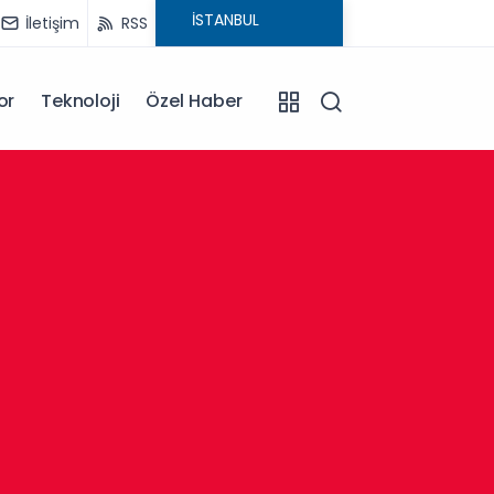
İletişim
RSS
or
Teknoloji
Özel Haber
13:30
Afyonk