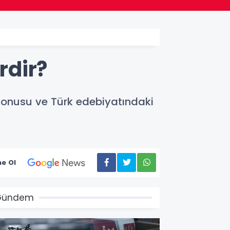
rdir?
, konusu ve Türk edebiyatındaki
e Ol
Gündem