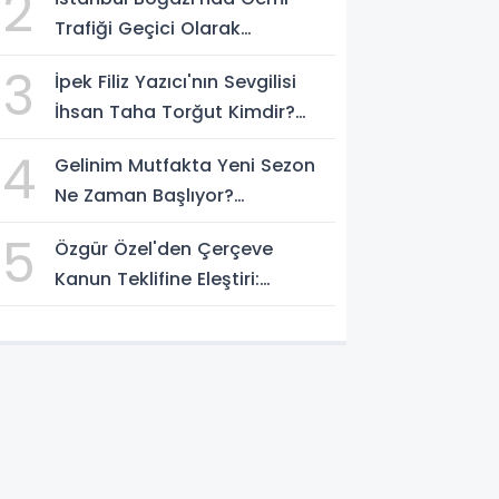
2
Trafiği Geçici Olarak
Durduruldu
3
İpek Filiz Yazıcı'nın Sevgilisi
İhsan Taha Torğut Kimdir?
Mesleği Ve Hayatı Merak
4
Gelinim Mutfakta Yeni Sezon
Ediliyor
Ne Zaman Başlıyor?
Yarışmacılar Açıklandı Mı?
5
Özgür Özel'den Çerçeve
Kanun Teklifine Eleştiri:
"Teklifin Hazırlanış Yöntemi
Doğru Değil"