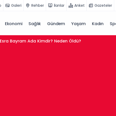
o
Galeri
Rehber
İlanlar
Anket
Gazeteler
Ekonomi
Sağlık
Gündem
Yaşam
Kadın
Sp
Esra Bayram Ada Kimdir? Neden Öldü?