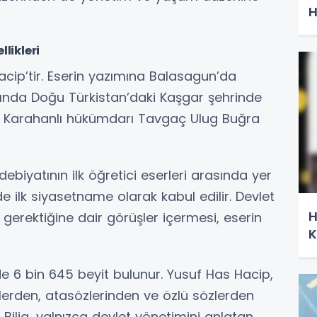
H
likleri
acip’tir. Eserin yazımına Balasagun’da
rında Doğu Türkistan’daki Kaşgar şehrinde
 Karahanlı hükümdarı Tavgaç Ulug Buğra
ebiyatının ilk öğretici eserleri arasında yer
nde ilk siyasetname olarak kabul edilir. Devlet
H
 gerektiğine dair görüşler içermesi, eserin
K
de 6 bin 645 beyit bulunur. Yusuf Has Hacip,
erden, atasözlerinden ve özlü sözlerden
Bilig, yalnızca devlet yönetimini anlatan