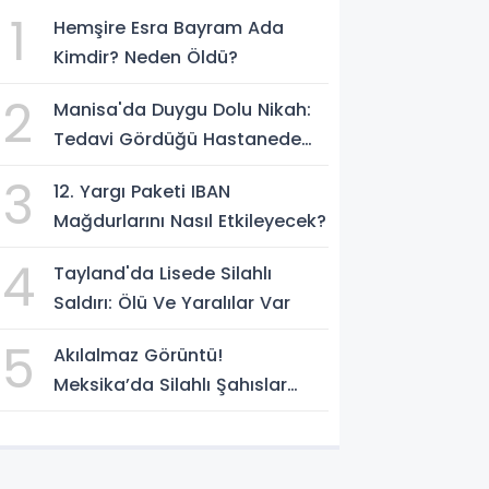
1
Hemşire Esra Bayram Ada
Kimdir? Neden Öldü?
2
Manisa'da Duygu Dolu Nikah:
Tedavi Gördüğü Hastanede
Hayatını Birleştirdi
3
12. Yargı Paketi IBAN
Mağdurlarını Nasıl Etkileyecek?
4
Tayland'da Lisede Silahlı
Saldırı: Ölü Ve Yaralılar Var
5
Akılalmaz Görüntü!
Meksika’da Silahlı Şahıslar
Güvenlik Güçlerinin Önünden
Rahatça Geçti