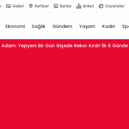
o
Galeri
Rehber
İlanlar
Anket
Gazeteler
Ekonomi
Sağlık
Gündem
Yaşam
Kadın
Sp
dam: Yepyeni Bir Gün Gişede Rekor Kırdı! İlk 6 Günde 1