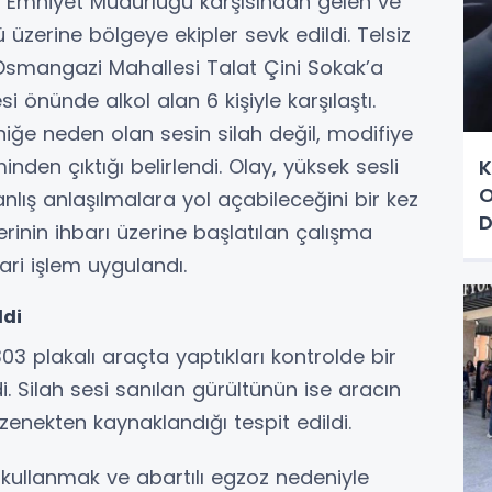
ya Emniyet Müdürlüğü karşısından gelen ve
 üzerine bölgeye ekipler sevk edildi. Telsiz
 Osmangazi Mahallesi Talat Çini Sokak’a
esi önünde alkol alan 6 kişiyle karşılaştı.
ğe neden olan sesin silah değil, modifiye
nden çıktığı belirlendi. Olay, yüksek sesli
K
O
nlış anlaşılmalara yol açabileceğini bir kez
D
rinin ihbarı üzerine başlatılan çalışma
İ
ri işlem uygulandı.
ldi
K 303 plakalı araçta yaptıkları kontrolde bir
i. Silah sesi sanılan gürültünün ise aracın
zenekten kaynaklandığı tespit edildi.
 kullanmak ve abartılı egzoz nedeniyle