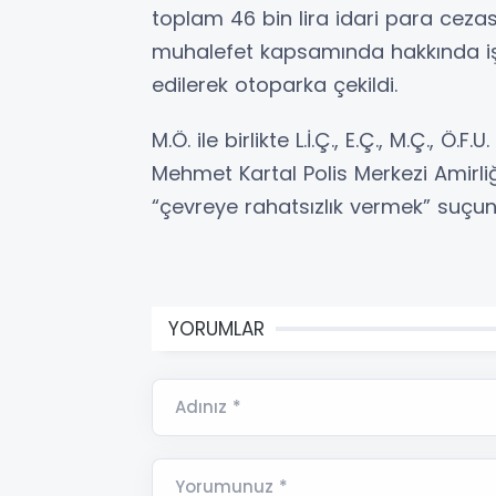
toplam 46 bin lira idari para cezası
muhalefet kapsamında hakkında işl
edilerek otoparka çekildi.
M.Ö. ile birlikte L.İ.Ç., E.Ç., M.Ç., Ö.F
Mehmet Kartal Polis Merkezi Amirliğ
“çevreye rahatsızlık vermek” suçunda
YORUMLAR
Adınız *
Yorumunuz *