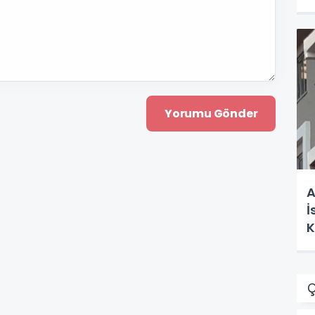
A
İ
K
Ç