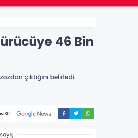
Sürücüye 46 Bin
ozdan çıktığını belirledi.
e Ol
sayiş