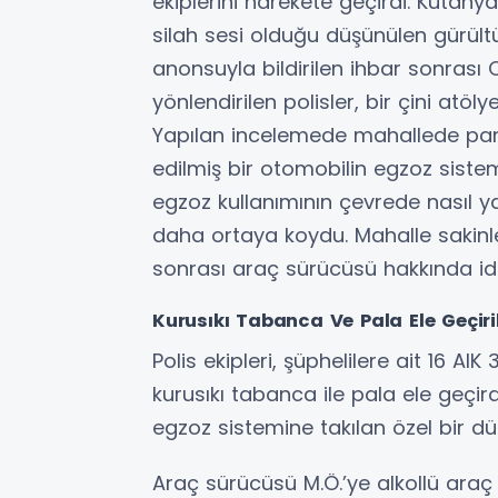
ekiplerini harekete geçirdi. Kütah
silah sesi olduğu düşünülen gürültü
anonsuyla bildirilen ihbar sonrası
yönlendirilen polisler, bir çini atöly
Yapılan incelemede mahallede pani
edilmiş bir otomobilin egzoz sistemi
egzoz kullanımının çevrede nasıl ya
daha ortaya koydu. Mahalle sakinle
sonrası araç sürücüsü hakkında ida
Kurusıkı Tabanca Ve Pala Ele Geçiri
Polis ekipleri, şüphelilere ait 16 AI
kurusıkı tabanca ile pala ele geçird
egzoz sistemine takılan özel bir dü
Araç sürücüsü M.Ö.’ye alkollü araç