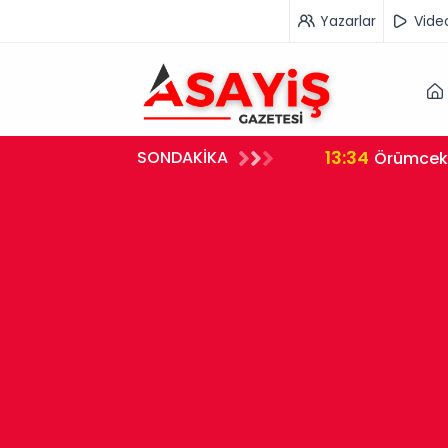
Yazarlar
Vide
13:34
SONDAKİKA
irme Egzoz Gazı Zehirlenmesi
Örümcek A