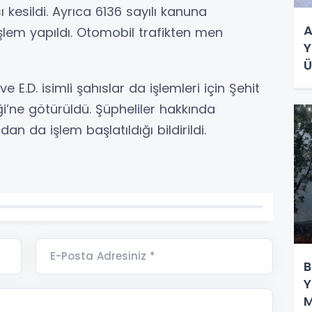
 kesildi. Ayrıca 6136 sayılı kanuna
A
em yapıldı. Otomobil trafikten men
Y
Ü
.U. ve E.D. isimli şahıslar da işlemleri için Şehit
i’ne götürüldü. Şüpheliler hakkında
n da işlem başlatıldığı bildirildi.
E-Posta Adresiniz *
B
Y
M