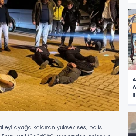
A
A
İ
Z
leyi ayağa kaldıran yüksek ses, polis