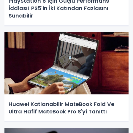
PlayStation 6 İçin Güçlü Performans
İddiası! PS5'in İki Katından Fazlasını
Sunabilir
Huawei Katlanabilir MateBook Fold Ve
Ultra Hafif MateBook Pro S'yi Tanıttı