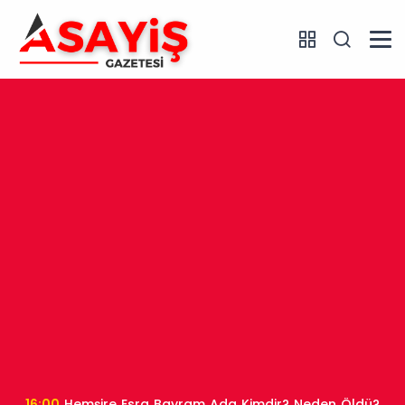
16:00
Hemşire Esra Bayram Ada Kimdir? Neden Öldü?