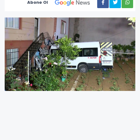
Abone Ol
İstanbul’un Çekmeköy ilçesinde meydana
gelen trafik kazası bir kişinin yaşamını
yitirmesiyle sonuçlandı. Kontrolden çıkan
servis minibüsü yol kenarındaki bir evin