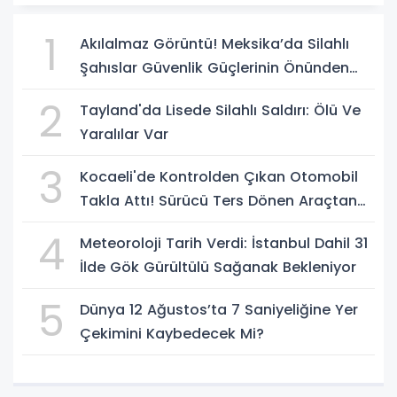
1
Akılalmaz Görüntü! Meksika’da Silahlı
Şahıslar Güvenlik Güçlerinin Önünden
Rahatça Geçti
2
Tayland'da Lisede Silahlı Saldırı: Ölü Ve
Yaralılar Var
3
Kocaeli'de Kontrolden Çıkan Otomobil
Takla Attı! Sürücü Ters Dönen Araçtan
Kendi İmkanlarıyla Çıktı
4
Meteoroloji Tarih Verdi: İstanbul Dahil 31
İlde Gök Gürültülü Sağanak Bekleniyor
5
Dünya 12 Ağustos’ta 7 Saniyeliğine Yer
Çekimini Kaybedecek Mi?