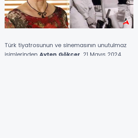
Türk tiyatrosunun ve sinemasının unutulmaz
isimlerinden
Ayten
Gökçer
, 21 Mayıs 2024
tarihinde hayatını kaybetti. Usta sanatçının
vefatı, sanat camiasında ve sevenlerini yasa
boğdu.
Ayten Gökçer’in Hastalığı
Neydi?
Türk tiyatro ve sinemasının önemli
duayenlerinden
Ayten
Gökçer
, 84 yaşında