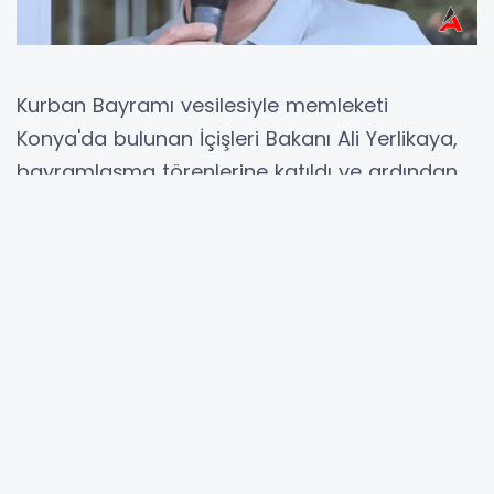
Kurban Bayramı vesilesiyle memleketi
Konya'da bulunan İçişleri Bakanı Ali Yerlikaya,
bayramlaşma törenlerine katıldı ve ardından
AK Parti İl Başkanlığı'nda partililerle bir araya
geldi. Bakan Yerlikaya, Türkiye'nin ve
şehirlerinin dünyanın en huzurlu ve güvenli
yerleri olması için süregelen çabalarını
vurgulayarak, bu yöndeki kararlı duruşlarına
değindi.
Bakan Yerlikaya'nın konuşmalarında özellikle
güvenlik meselelerine vurgu yapması dikkat
çekti. Terör örgütleri, organize suçlar, şehir