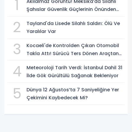
1
Akılalmaz Görüntü! Meksika’da Silahlı
Şahıslar Güvenlik Güçlerinin Önünden
Rahatça Geçti
2
Tayland'da Lisede Silahlı Saldırı: Ölü Ve
Yaralılar Var
3
Kocaeli'de Kontrolden Çıkan Otomobil
Takla Attı! Sürücü Ters Dönen Araçtan
Kendi İmkanlarıyla Çıktı
4
Meteoroloji Tarih Verdi: İstanbul Dahil 31
İlde Gök Gürültülü Sağanak Bekleniyor
5
Dünya 12 Ağustos’ta 7 Saniyeliğine Yer
Çekimini Kaybedecek Mi?