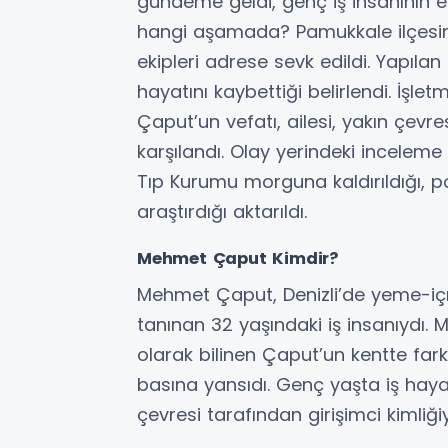
gündeme geldi, genç iş insanının 
hangi aşamada? Pamukkale ilçesin
ekipleri adrese sevk edildi. Yapıl
hayatını kaybettiği belirlendi. İşl
Çaput’un vefatı, ailesi, yakın çevr
karşılandı. Olay yerindeki inceleme 
Tıp Kurumu morguna kaldırıldığı, po
araştırdığı aktarıldı.
Mehmet Çaput Kimdir?
Mehmet Çaput, Denizli’de yeme-içm
tanınan 32 yaşındaki iş insanıydı.
olarak bilinen Çaput’un kentte fark
basına yansıdı. Genç yaşta iş haya
çevresi tarafından girişimci kimliğiy