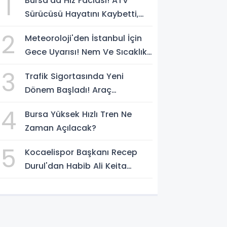
1
Bursa'da Hız Faciası! ATV
Sürücüsü Hayatını Kaybetti,
Kaçan Sürücü Yakalandı
2
Meteoroloji'den İstanbul İçin
Gece Uyarısı! Nem Ve Sıcaklık
Etkisini Artıracak
3
Trafik Sigortasında Yeni
Dönem Başladı! Araç
Sahiplerini Bekleyen
4
Bursa Yüksek Hızlı Tren Ne
Değişiklikler Belli Oldu
Zaman Açılacak?
5
Kocaelispor Başkanı Recep
Durul'dan Habib Ali Keita
Açıklaması! Kulüp Bulması İçin
Süre Verildi