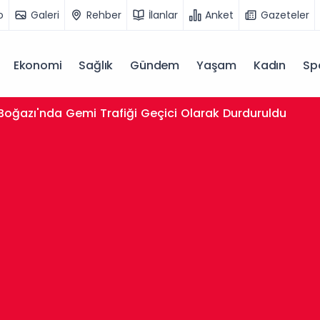
o
Galeri
Rehber
İlanlar
Anket
Gazeteler
Ekonomi
Sağlık
Gündem
Yaşam
Kadın
Sp
 Boğazı'nda Gemi Trafiği Geçici Olarak Durduruldu