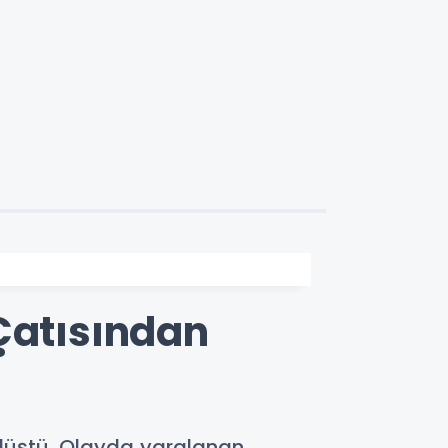
Çatısından
düştü. Olayda yaralanan