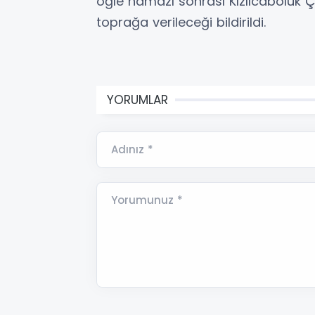
öğle namazı sonrası Kızılcabölük 
toprağa verileceği bildirildi.
YORUMLAR
Adınız *
Yorumunuz *