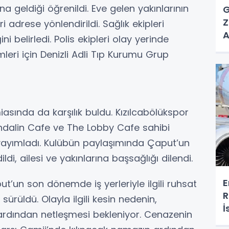
 geldiği öğrenildi. Eve gelen yakınlarının
G
Z
ri adrese yönlendirildi. Sağlık ekipleri
A
 belirledi. Polis ekipleri olay yerinde
leri için Denizli Adli Tıp Kurumu Grup
sında da karşılık buldu. Kızılcabölükspor
ndalin Cafe ve The Lobby Cafe sahibi
yayımladı. Kulübün paylaşımında Çaput’un
di, ailesi ve yakınlarına başsağlığı dilendi.
E
t’un son dönemde iş yerleriyle ilgili ruhsat
R
ürüldü. Olayla ilgili kesin nedenin,
İ
 ardından netleşmesi bekleniyor. Cenazenin