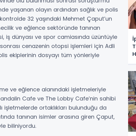
evinde ölü bulunması sonrası soruşturma
de yaşanan olayın ardından sağlık ve polis
an kontrolde 32 yaşındaki Mehmet Çaput’un
etmecilik ve eğlence sektöründe tanınan
esi, iş dünyası ve spor camiasında üzüntüyle
İ
sonrası cenazenin otopsi işlemleri için Adli
T
H
lis ekiplerinin dosyayı tüm yönleriyle
e ve eğlence alanındaki işletmeleriyle
 Mandalin Cafe ve The Lobby Cafe’nin sahibi
lı işletmelerde ortaklıkları bulunduğu da
tında tanınan isimler arasına giren Çaput,
le biliniyordu.