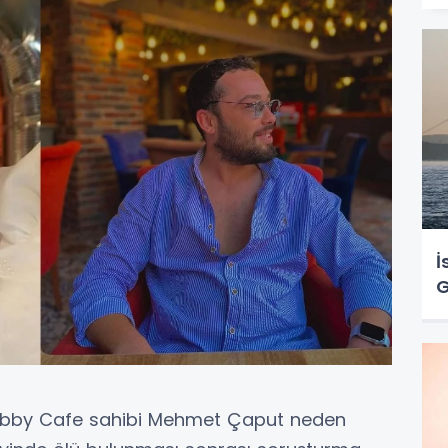
İ
G
Lobby Cafe sahibi Mehmet Çaput neden