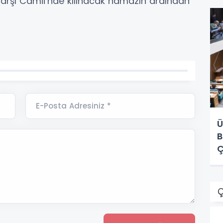
Çarşı Camii’nde kılınacak namazın ardından
E-Posta Adresiniz *
Ü
B
Ç
Ç