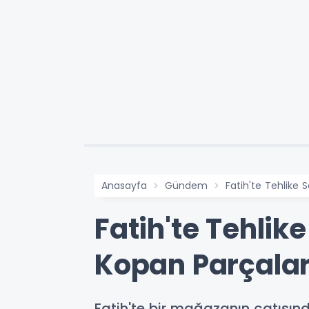
Anasayfa
Gündem
Fatih'te Tehlike
Fatih'te Tehli
Kopan Parçala
Fatih'te bir mağazanın çatısı