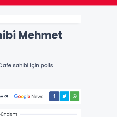
hibi Mehmet
fe sahibi için polis
e Ol
Gündem