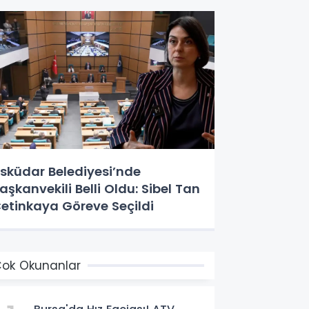
sküdar Belediyesi’nde
aşkanvekili Belli Oldu: Sibel Tan
etinkaya Göreve Seçildi
ok Okunanlar