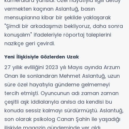
kameralara yansıdı. Özel hayatıyla ilgili detay
vermekten kaçınan Aslantuğ, basın
mensuplarına kibar bir şekilde yaklaşarak
"Şimdi bir arkadaşımızı bekliyoruz, daha sonra
konuşalım" ifadeleriyle röportaj taleplerini
nazikçe geri çevirdi.
Yeni İlişkisiyle Gözlerden Uzak
27 yıllık evliliğini 2023 yılı Mayıs ayında Arzum
Onan ile sonlandıran Mehmet Aslantuğ, uzun
süre özel hayatıyla gündeme gelmemeyi
tercih etmişti. Oyuncunun adı zaman zaman
çeşitli aşk iddialarıyla anılsa da kendisi bu
konuda sessiz kalmayı sürdürmüştü. Aslantuğ,
son olarak psikolog Canan Şahin ile yaşadığı
ilişkiyle magazin gündeminde yer aldı.