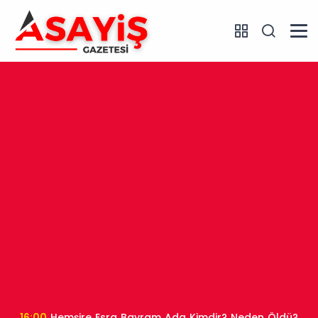
16:00
Hemşire Esra Bayram Ada Kimdir? Neden Öldü?