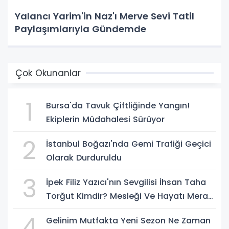
Yalancı Yarim'in Naz'ı Merve Sevi Tatil
Paylaşımlarıyla Gündemde
Çok Okunanlar
1
Bursa'da Tavuk Çiftliğinde Yangın!
Ekiplerin Müdahalesi Sürüyor
2
İstanbul Boğazı'nda Gemi Trafiği Geçici
Olarak Durduruldu
3
İpek Filiz Yazıcı'nın Sevgilisi İhsan Taha
Torğut Kimdir? Mesleği Ve Hayatı Merak
Ediliyor
4
Gelinim Mutfakta Yeni Sezon Ne Zaman