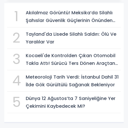
1
Akılalmaz Görüntü! Meksika’da Silahlı
Şahıslar Güvenlik Güçlerinin Önünden
Rahatça Geçti
2
Tayland'da Lisede Silahlı Saldırı: Ölü Ve
Yaralılar Var
3
Kocaeli'de Kontrolden Çıkan Otomobil
Takla Attı! Sürücü Ters Dönen Araçtan
Kendi İmkanlarıyla Çıktı
4
Meteoroloji Tarih Verdi: İstanbul Dahil 31
İlde Gök Gürültülü Sağanak Bekleniyor
5
Dünya 12 Ağustos’ta 7 Saniyeliğine Yer
Çekimini Kaybedecek Mi?