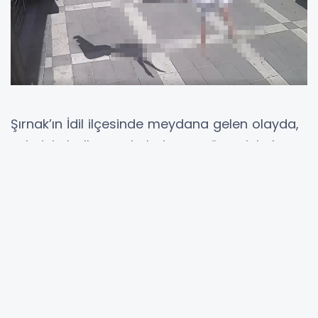
Şırnak’ın İdil ilçesinde meydana gelen olayda,
evlerinin balkonunda bulunan güvercinlerle
ilgilendiği sırada dengesini kaybeden 12
yaşındaki S.T., ikinci kattan düşerek ağır
yaralandı. Yenimahalle’de yaşanan olay,
çevrede bulunan vatandaşların ve ailesinin
büyük panik yaşamasına neden oldu. Küçük
kızın kaldırıma düştüğünü gören vatandaşlar
hemen yardıma koşarken, durum sağlık
ekiplerine bildirildi. Olay yerine gelen ekipler