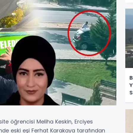
B
Y
S
ite öğrencisi Meliha Keskin, Erciyes
ünde eski eşi Ferhat Karakaya tarafından