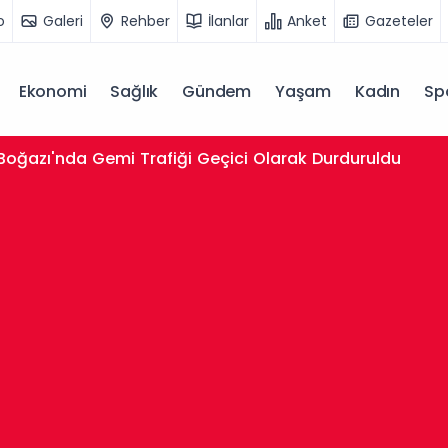
o
Galeri
Rehber
İlanlar
Anket
Gazeteler
Ekonomi
Sağlık
Gündem
Yaşam
Kadın
Sp
 Boğazı'nda Gemi Trafiği Geçici Olarak Durduruldu