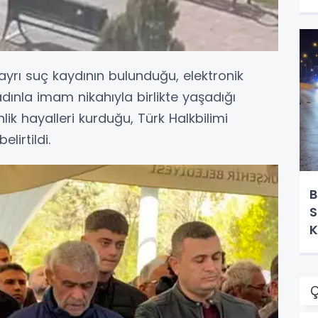
 ayrı suç kaydının bulunduğu, elektronik
adınla imam nikahıyla birlikte yaşadığı
lik hayalleri kurduğu, Türk Halkbilimi
lirtildi.
B
S
K
Ç