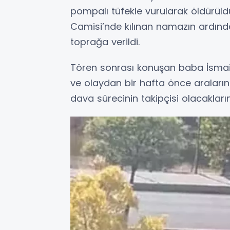
pompalı tüfekle vurularak öldürüld
Camisi’nde kılınan namazın ardınd
toprağa verildi.
Tören sonrası konuşan baba İsmail K
ve olaydan bir hafta önce araların
dava sürecinin takipçisi olacaklarını