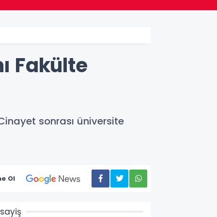
mı Fakülte
 Cinayet sonrası üniversite
e Ol
sayiş