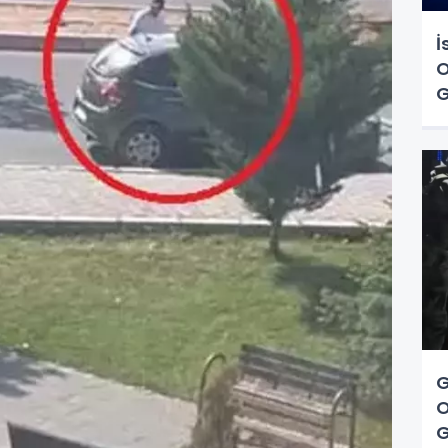
İ
O
G
G
O
G