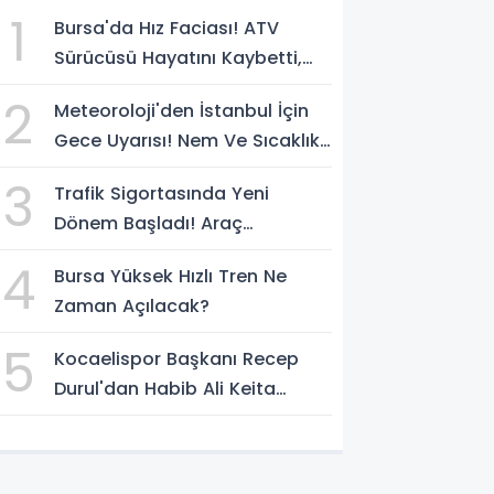
1
Bursa'da Hız Faciası! ATV
Sürücüsü Hayatını Kaybetti,
Kaçan Sürücü Yakalandı
2
Meteoroloji'den İstanbul İçin
Gece Uyarısı! Nem Ve Sıcaklık
Etkisini Artıracak
3
Trafik Sigortasında Yeni
Dönem Başladı! Araç
Sahiplerini Bekleyen
4
Bursa Yüksek Hızlı Tren Ne
Değişiklikler Belli Oldu
Zaman Açılacak?
5
Kocaelispor Başkanı Recep
Durul'dan Habib Ali Keita
Açıklaması! Kulüp Bulması İçin
Süre Verildi