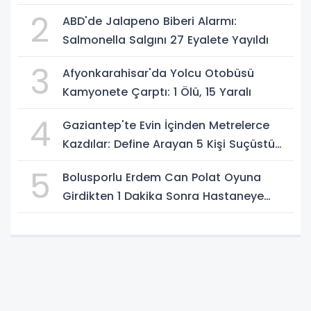
Gürlek Açıkladı
2
ABD'de Jalapeno Biberi Alarmı:
Salmonella Salgını 27 Eyalete Yayıldı
3
Afyonkarahisar'da Yolcu Otobüsü
Kamyonete Çarptı: 1 Ölü, 15 Yaralı
4
Gaziantep'te Evin İçinden Metrelerce
Kazdılar: Define Arayan 5 Kişi Suçüstü
Yakalandı
5
Bolusporlu Erdem Can Polat Oyuna
Girdikten 1 Dakika Sonra Hastaneye
Kaldırıldı