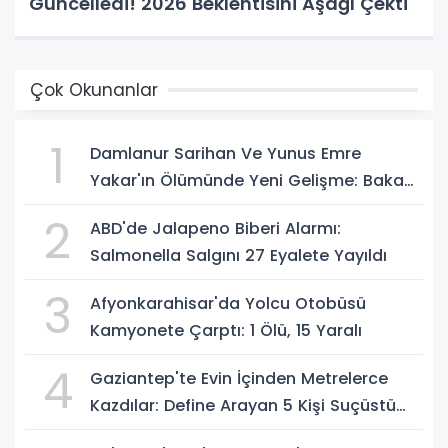
Güncelledi! 2026 Beklentisini Aşağı Çekti
Çok Okunanlar
1
Damlanur Sarihan Ve Yunus Emre
Yakar'ın Ölümünde Yeni Gelişme: Bakan
Gürlek Açıkladı
2
ABD'de Jalapeno Biberi Alarmı:
Salmonella Salgını 27 Eyalete Yayıldı
3
Afyonkarahisar'da Yolcu Otobüsü
Kamyonete Çarptı: 1 Ölü, 15 Yaralı
4
Gaziantep'te Evin İçinden Metrelerce
Kazdılar: Define Arayan 5 Kişi Suçüstü
Yakalandı