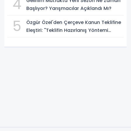
4
Gelinim Mutfakta Yeni Sezon Ne Zaman
Başlıyor? Yarışmacılar Açıklandı Mı?
5
Özgür Özel'den Çerçeve Kanun Teklifine
Eleştiri: "Teklifin Hazırlanış Yöntemi
Doğru Değil"