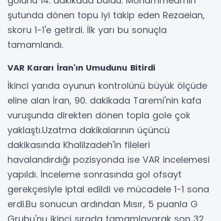
golünü 14. dakikada buldu. Mohammedi'nin
şutunda dönen topu iyi takip eden Rezaeian,
skoru 1-1'e getirdi. İlk yarı bu sonuçla
tamamlandı.
VAR Kararı İran'ın Umudunu Bitirdi
İkinci yarıda oyunun kontrolünü büyük ölçüde
eline alan İran, 90. dakikada Taremi'nin kafa
vuruşunda direkten dönen topla gole çok
yaklaştı.Uzatma dakikalarının üçüncü
dakikasında Khalilzadeh'in fileleri
havalandırdığı pozisyonda ise VAR incelemesi
yapıldı. İnceleme sonrasında gol ofsayt
gerekçesiyle iptal edildi ve mücadele 1-1 sona
erdi.Bu sonucun ardından Mısır, 5 puanla G
Grubu'nu ikinci sırada tamamlayarak son 32