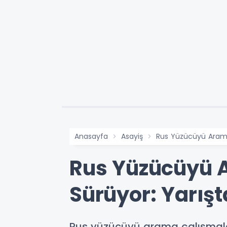
Anasayfa
Asayiş
Rus Yüzücüyü Arama 
Rus Yüzücüyü 
Sürüyor: Yarışt
Rus yüzücüyü arama çalışmalar