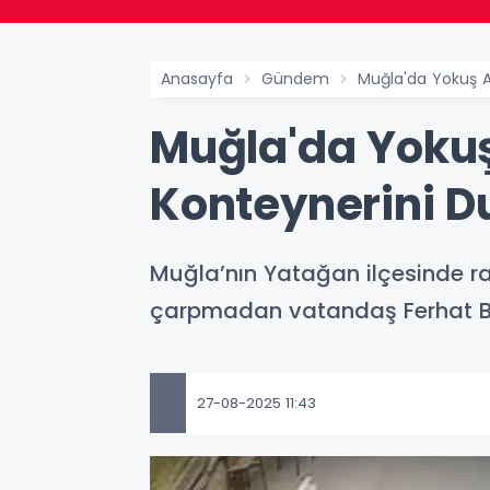
Anasayfa
Gündem
Muğla'da Yokuş A
Muğla'da Yokuş
Konteynerini D
Muğla’nın Yatağan ilçesinde r
çarpmadan vatandaş Ferhat Be
27-08-2025 11:43