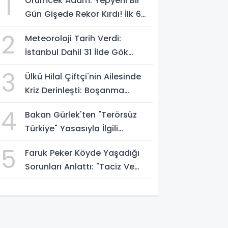
1
Örümcek Adam: Yepyeni Bir
Gün Gişede Rekor Kırdı! İlk 6
Günde 1,15 Milyar Dolar Hasılat
2
Meteoroloji Tarih Verdi:
İstanbul Dahil 31 İlde Gök
Gürültülü Sağanak Bekleniyor
3
Ülkü Hilal Çiftçi'nin Ailesinde
Kriz Derinleşti: Boşanma
Davası Ve Suç Duyurusu
4
Bakan Gürlek'ten "Terörsüz
Gündemde
Türkiye" Yasasıyla İlgili
Açıklama: Örgüt Tamamen
5
Faruk Peker Köyde Yaşadığı
Feshedilmeden Düzenleme
Sorunları Anlattı: "Taciz Ve
Yürürlüğe Girmeyecek
Tehdit Ediliyorum"