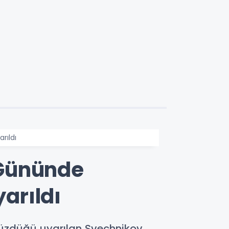
rıldı
 Gününde
yarıldı
yüzdüğü uyarılan Svechnikov