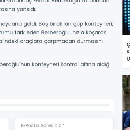
rlı vatandaş Ferhat Berberoğlu tarafından
asına yansıdı.
eydana geldi. Boş bırakılan çöp konteyneri,
umu fark eden Berberoğlu, hızla koşarak
halindeki araçlara çarpmadan durmasını
Ç
K
U
eroğlu’nun konteyneri kontrol altına aldığı
E-Posta Adresiniz *