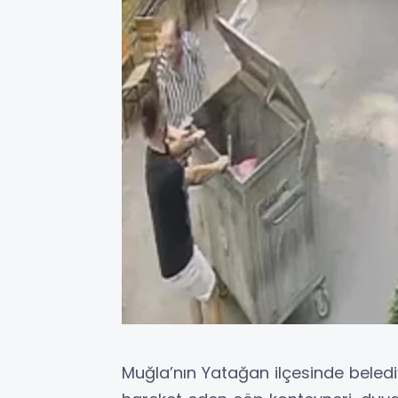
Muğla’nın Yatağan ilçesinde bele