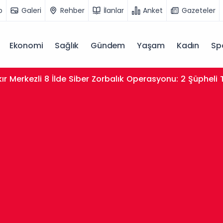
o
Galeri
Rehber
İlanlar
Anket
Gazeteler
Ekonomi
Sağlık
Gündem
Yaşam
Kadın
Sp
ır Merkezli 8 İlde Siber Zorbalık Operasyonu: 2 Şüpheli 