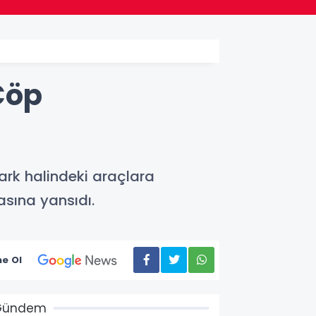
Çöp
rk halindeki araçlara
sına yansıdı.
e Ol
Gündem