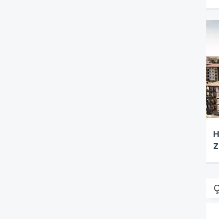
H
Z
Ç