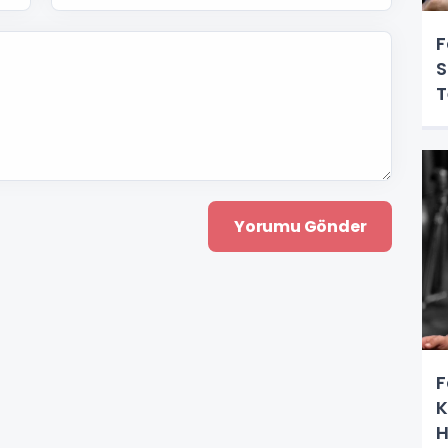
F
S
T
F
K
H