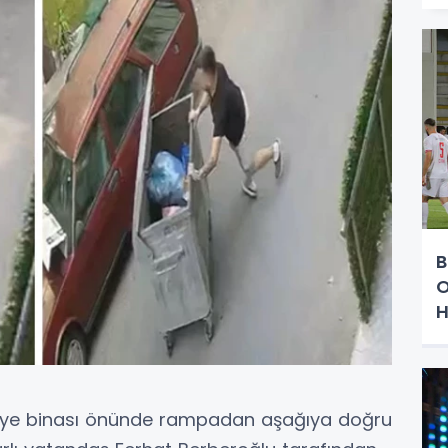
B
O
H
diye binası önünde rampadan aşağıya doğru