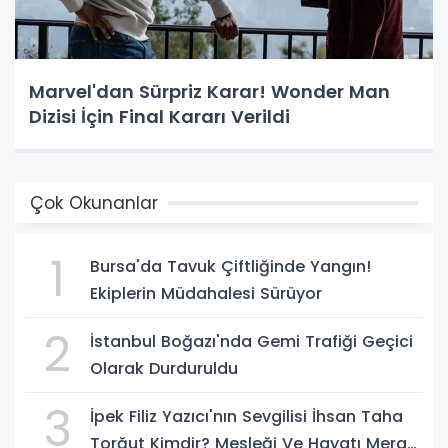
Marvel'dan Sürpriz Karar! Wonder Man
Dizisi İçin Final Kararı Verildi
Çok Okunanlar
1
Bursa'da Tavuk Çiftliğinde Yangın!
Ekiplerin Müdahalesi Sürüyor
2
İstanbul Boğazı'nda Gemi Trafiği Geçici
Olarak Durduruldu
3
İpek Filiz Yazıcı'nın Sevgilisi İhsan Taha
Torğut Kimdir? Mesleği Ve Hayatı Merak