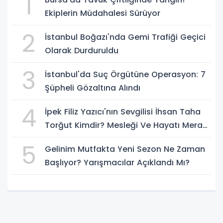
1
Ekiplerin Müdahalesi Sürüyor
2
İstanbul Boğazı'nda Gemi Trafiği Geçici
Olarak Durduruldu
3
İstanbul'da Suç Örgütüne Operasyon: 7
Şüpheli Gözaltına Alındı
4
İpek Filiz Yazıcı'nın Sevgilisi İhsan Taha
Torğut Kimdir? Mesleği Ve Hayatı Merak
Ediliyor
5
Gelinim Mutfakta Yeni Sezon Ne Zaman
Başlıyor? Yarışmacılar Açıklandı Mı?