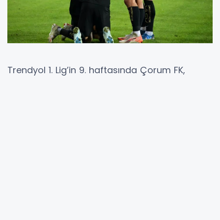
Trendyol 1. Lig’in 9. haftasında Çorum FK,
sahasında ağırladığı Manisa FK’yi 3-1 mağlup
ederek önemli bir galibiyet elde etti. Çorum
Şehir Stadyumu’nda oynanan karşılaşmada
ev sahibi ekip, taraftarının da desteğiyle etkili
bir oyun sergiledi. Mücadeleye hızlı başlayan
kırmızı-siyahlılar, ilk yarıda bulduğu gollerle
farkı erken açtı. Karşılaşmada Çorum FK adına
iki gol atan Braian Samudio, performansıyla
dikkat çekti. Oğuz Gürbudak da bir gole imza
atarken, konuk ekip Manisa FK maçın ikinci