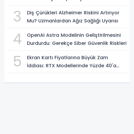
Geceye Damga Vurdu
3
Diş Çürükleri Alzheimer Riskini Artırıyor
Mu? Uzmanlardan Ağız Sağlığı Uyarısı
4
OpenAI Astra Modelinin Geliştirilmesini
Durdurdu: Gerekçe Siber Güvenlik Riskleri
5
Ekran Kartı Fiyatlarına Büyük Zam
İddiası: RTX Modellerinde Yüzde 40'a
Kadar Artış Gündemde