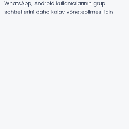
WhatsApp, Android kullanıcılarının grup
sohbetlerini daha kolay yönetebilmesi için
yeni bir arayüz güncelleğini test etmeye
başladı. WhatsApp beta 2.26.24.2 sürümünde
ortaya çıkan yenilikle birlikte grup bilgi ekranı
daha düzenli ve kullanışlı bir yapıya kavuşuyor.
Meta bünyesinde faaliyet gösteren
mesajlaşma platformu, grup ayarlarını daha
erişilebilir hale getirmek amacıyla seçenekleri
iki ana başlık altında topluyor. "Tercihler" ve
"Gizlilik" adı verilen yeni bölümler sayesinde
kullanıcılar ihtiyaç duydukları ayarlara daha
hızlı ulaşabilecek. Şirketin amacı yalnızca
mevcut seçenekleri düzenlemek değil,
ilerleyen dönemde eklenecek yeni özellikler