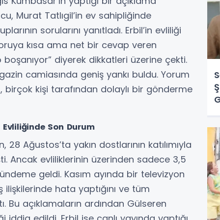
gis Kumbasar’ın yaptığı bir açıklama
 Murat Tatlıgil’in ev sahipliğinde
arının sorularını yanıtladı. Erbil’in evliliği
soruya kısa ama net bir cevap veren
 boşanıyor” diyerek dikkatleri üzerine çekti.
gazin camiasında geniş yankı buldu. Yorum
S
Ş
 birçok kişi tarafından dolaylı bir gönderme
G
 Evliliğinde Son Durum
n, 28 Ağustos’ta yakın dostlarının katılımıyla
i. Ancak evliliklerinin üzerinden sadece 3,5
 gündeme geldi. Kasım ayında bir televizyon
ilişkilerinde hata yaptığını ve tüm
ştı. Bu açıklamaların ardından Gülseren
ği iddia edildi. Erbil ise canlı yayında yaptığı