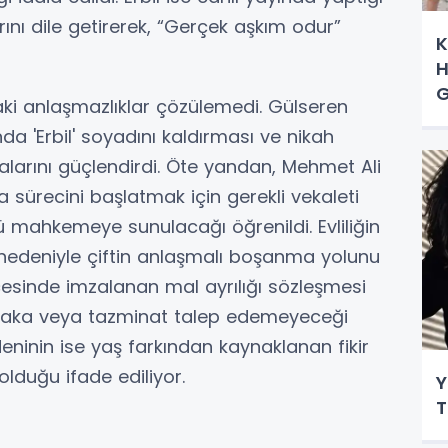
nı dile getirerek, “Gerçek aşkım odur”
K
H
G
aki anlaşmazlıklar çözülemedi. Gülseren
a 'Erbil' soyadını kaldırması ve nikah
ddialarını güçlendirdi. Öte yandan, Mehmet Ali
a sürecini başlatmak için gerekli vekaleti
 mahkemeye sunulacağı öğrenildi. Evliliğin
 nedeniyle çiftin anlaşmalı boşanma yolunu
cesinde imzalanan mal ayrılığı sözleşmesi
nafaka veya tazminat talep edemeyeceği
edeninin ise yaş farkından kaynaklanan fikir
 olduğu ifade ediliyor.
Y
T