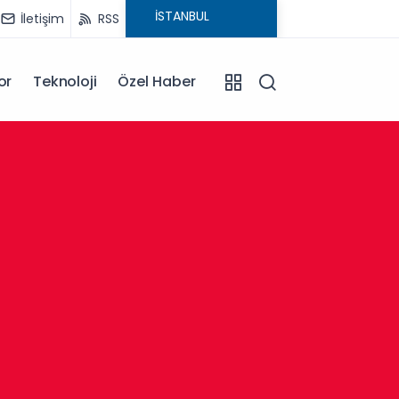
İletişim
RSS
or
Teknoloji
Özel Haber
13:30
Afyonk