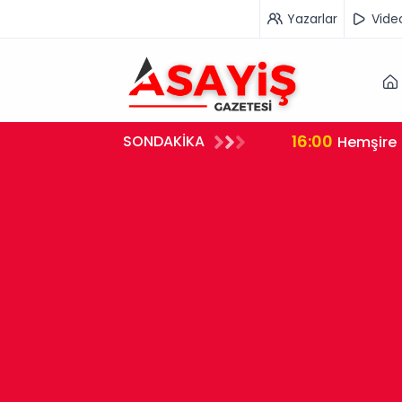
Yazarlar
Vide
16:00
SONDAKİKA
rleştirdi
Hemşire 