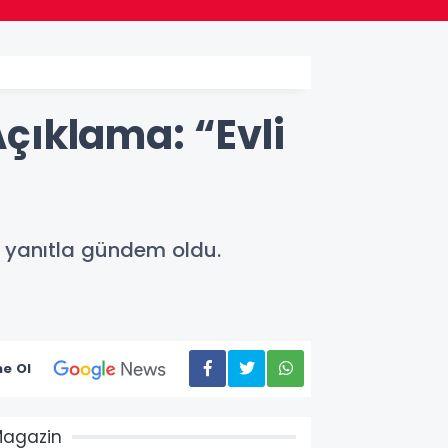
çıklama: “Evli
i yanıtla gündem oldu.
e Ol
agazin