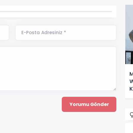
E-Posta Adresiniz *
M
W
K
Ç