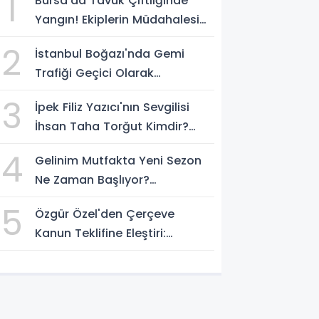
1
Bursa'da Tavuk Çiftliğinde
Yangın! Ekiplerin Müdahalesi
Sürüyor
2
İstanbul Boğazı'nda Gemi
Trafiği Geçici Olarak
Durduruldu
3
İpek Filiz Yazıcı'nın Sevgilisi
İhsan Taha Torğut Kimdir?
Mesleği Ve Hayatı Merak
4
Gelinim Mutfakta Yeni Sezon
Ediliyor
Ne Zaman Başlıyor?
Yarışmacılar Açıklandı Mı?
5
Özgür Özel'den Çerçeve
Kanun Teklifine Eleştiri:
"Teklifin Hazırlanış Yöntemi
Doğru Değil"