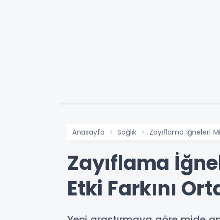
Anasayfa
Sağlık
Zayıflama İğneleri M
Zayıflama İğnel
Etki Farkını Or
Yeni araştırmaya göre mide ame