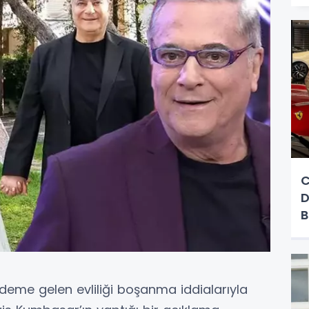
C
D
B
ndeme gelen evliliği boşanma iddialarıyla