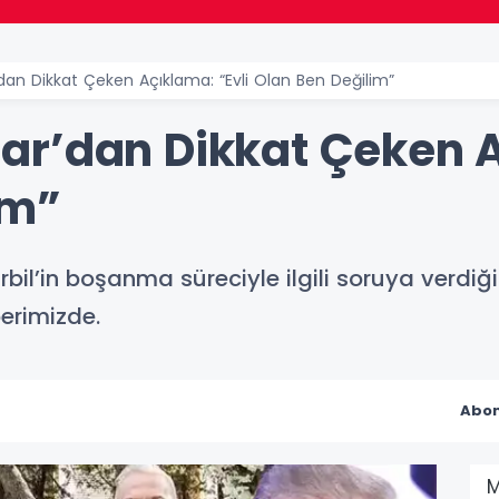
an Dikkat Çeken Açıklama: “Evli Olan Ben Değilim”
r’dan Dikkat Çeken A
im”
bil’in boşanma süreciyle ilgili soruya verdiğ
erimizde.
Abon
M