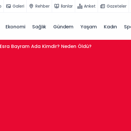
o
Galeri
Rehber
İlanlar
Anket
Gazeteler
Ekonomi
Sağlık
Gündem
Yaşam
Kadın
Sp
Esra Bayram Ada Kimdir? Neden Öldü?