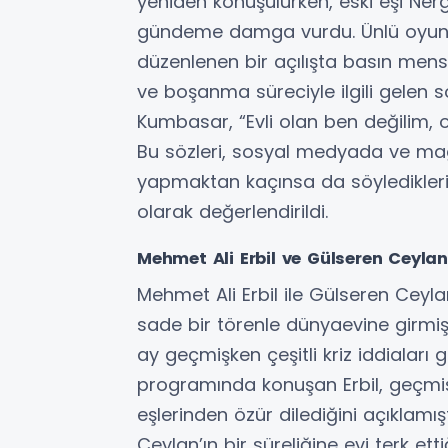
yeniden konuşulurken, eski eşi Ner
gündeme damga vurdu. Ünlü oyuncu,
düzenlenen bir açılışta basın mensupl
ve boşanma süreciyle ilgili gelen 
Kumbasar, “Evli olan ben değilim, o
Bu sözleri, sosyal medyada ve ma
yapmaktan kaçınsa da söyledikleri,
olarak değerlendirildi.
Mehmet Ali Erbil ve Gülseren Ceylan
Mehmet Ali Erbil ile Gülseren Ceyla
sade bir törenle dünyaevine girmişt
ay geçmişken çeşitli kriz iddiaları
programında konuşan Erbil, geçmiş 
eşlerinden özür dilediğini açıklamı
Ceylan’ın bir süreliğine evi terk etti