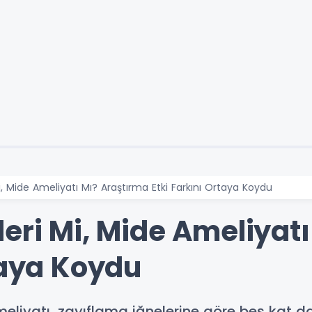
i, Mide Ameliyatı Mı? Araştırma Etki Farkını Ortaya Koydu
eri Mi, Mide Ameliyat
taya Koydu
liyatı, zayıflama iğnelerine göre beş kat dah