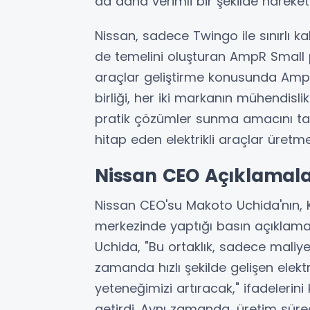
da daha verimli bir şekilde hareke
Nissan, sadece Twingo ile sınırlı k
de temelini oluşturan AmpR Small p
araçlar geliştirme konusunda Amper
birliği, her iki markanın mühendislik 
pratik çözümler sunma amacını taşı
hitap eden elektrikli araçlar üret
Nissan CEO Açıklamal
Nissan CEO'su Makoto Uchida'nın, K
merkezinde yaptığı basın açıklaması
Uchida, "Bu ortaklık, sadece maliy
zamanda hızlı şekilde gelişen elekt
yeteneğimizi artıracak," ifadelerini
getirdi. Aynı zamanda, üretim süreç