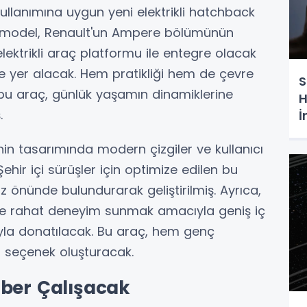
 kullanımına uygun yeni elektrikli hatchback
u model, Renault'un Ampere bölümünün
n elektrikli araç platformu ile entegre olacak
e yer alacak. Hem pratikliği hem de çevre
S
k bu araç, günlük yaşamın dinamiklerine
H
.
İ
inin tasarımında modern çizgiler ve kullanıcı
hir içi sürüşler için optimize edilen bu
göz önünde bulundurarak geliştirilmiş. Ayrıca,
nde rahat deneyim sunmak amacıyla geniş iç
yla donatılacak. Bu araç, hem genç
al seçenek oluşturacak.
aber Çalışacak