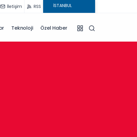
İletişim
RSS
or
Teknoloji
Özel Haber
13:30
Afyonk