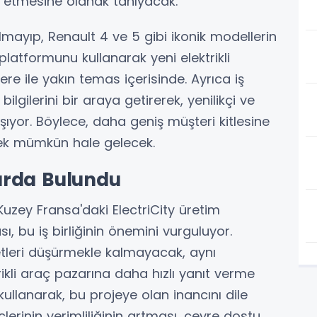
t etmesine olanak tanıyacak.
almayıp, Renault 4 ve 5 gibi ikonik modellerin
latformunu kullanarak yeni elektrikli
e ile yakın temas içerisinde. Ayrıca iş
bilgilerini bir araya getirerek, yenilikçi ve
yor. Böylece, daha geniş müşteri kitlesine
mek mümkün hale gelecek.
arda Bulundu
uzey Fransa'daki ElectriCity üretim
, bu iş birliğinin önemini vurguluyor.
etleri düşürmekle kalmayacak, aynı
rikli araç pazarına daha hızlı yanıt verme
 kullanarak, bu projeye olan inancını dile
lerinin verimliliğinin artması, çevre dostu