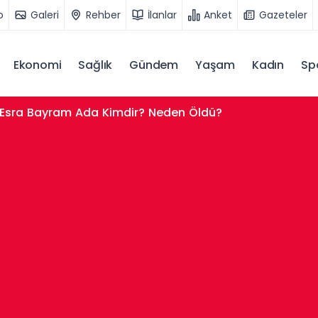
o
Galeri
Rehber
İlanlar
Anket
Gazeteler
Ekonomi
Sağlık
Gündem
Yaşam
Kadın
Sp
Esra Bayram Ada Kimdir? Neden Öldü?