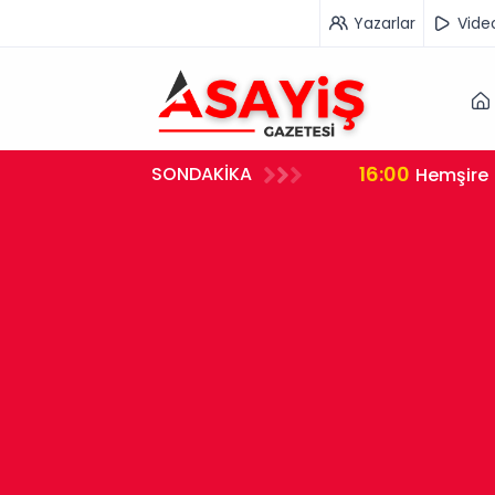
Yazarlar
Vide
16:00
SONDAKİKA
rleştirdi
Hemşire 