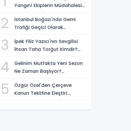
1
Yangın! Ekiplerin Müdahalesi
Sürüyor
2
İstanbul Boğazı'nda Gemi
Trafiği Geçici Olarak
Durduruldu
3
İpek Filiz Yazıcı'nın Sevgilisi
İhsan Taha Torğut Kimdir?
Mesleği Ve Hayatı Merak
4
Gelinim Mutfakta Yeni Sezon
Ediliyor
Ne Zaman Başlıyor?
Yarışmacılar Açıklandı Mı?
5
Özgür Özel'den Çerçeve
Kanun Teklifine Eleştiri:
"Teklifin Hazırlanış Yöntemi
Doğru Değil"