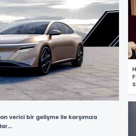
H
F
S
 verici bir gelişme ile karşımıza
ar...