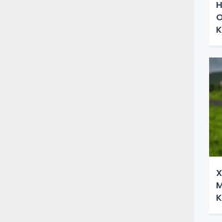
H
O
K
Ç
X
M
K