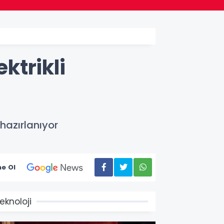
ktrikli
hazırlanıyor
e Ol
eknoloji