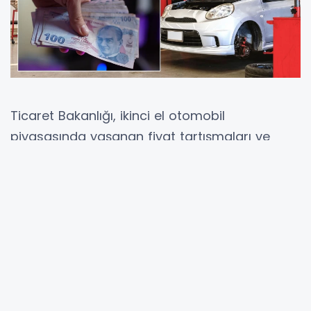
Ticaret Bakanlığı, ikinci el otomobil
piyasasında yaşanan fiyat tartışmaları ve
tüketici mağduriyetlerini azaltmak amacıyla
oto ekspertiz hizmetlerine yönelik yeni bir
yönetmelik taslağı hazırladı. Taslak
düzenlemeyle birlikte ekspertiz ücretlerine alt
ve üst sınır uygulaması getiriliyor. Ayrıca hatalı
rapor düzenleyen işletmeler araçta oluşan
değer kaybından doğrudan sorumlu
tutulacak.