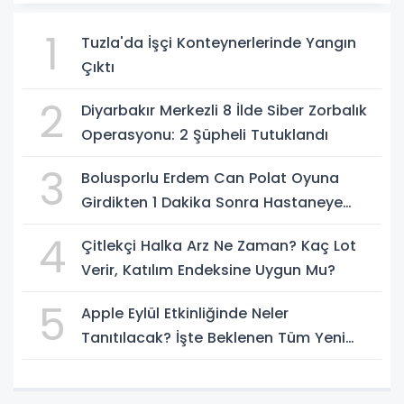
1
Tuzla'da İşçi Konteynerlerinde Yangın
Çıktı
2
Diyarbakır Merkezli 8 İlde Siber Zorbalık
Operasyonu: 2 Şüpheli Tutuklandı
3
Bolusporlu Erdem Can Polat Oyuna
Girdikten 1 Dakika Sonra Hastaneye
Kaldırıldı
4
Çitlekçi Halka Arz Ne Zaman? Kaç Lot
Verir, Katılım Endeksine Uygun Mu?
5
Apple Eylül Etkinliğinde Neler
Tanıtılacak? İşte Beklenen Tüm Yeni
Ürünler