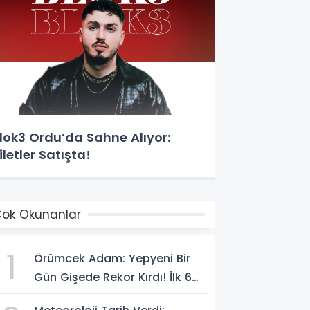
lok3 Ordu’da Sahne Alıyor:
iletler Satışta!
ok Okunanlar
1
Örümcek Adam: Yepyeni Bir
Gün Gişede Rekor Kırdı! İlk 6
Günde 1,15 Milyar Dolar Hasılat