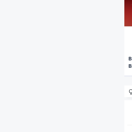
B
B
Ç