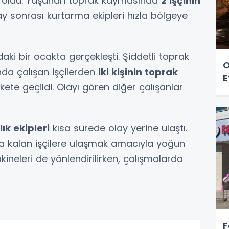
n oldu. Yaşanan toprak kaymasında
2 işçinin
Olay sonrası kurtarma ekipleri hızla bölgeye
ki bir ocakta gerçekleşti. Şiddetli toprak
O
da çalışan işçilerden
iki kişinin toprak
E
kete geçildi. Olayı gören diğer çalışanlar
lık ekipleri
kısa sürede olay yerine ulaştı.
da kalan işçilere ulaşmak amacıyla yoğun
kineleri de yönlendirilirken, çalışmalarda
F