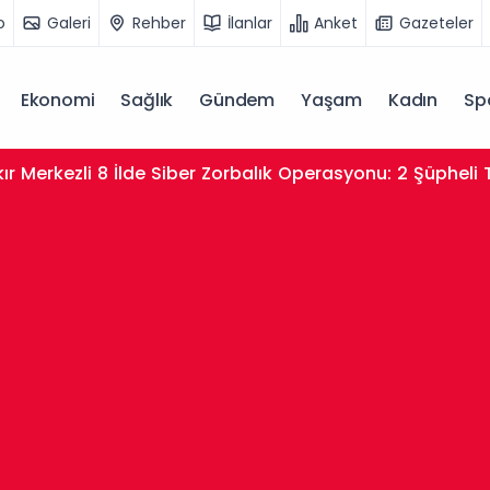
o
Galeri
Rehber
İlanlar
Anket
Gazeteler
Ekonomi
Sağlık
Gündem
Yaşam
Kadın
Sp
ır Merkezli 8 İlde Siber Zorbalık Operasyonu: 2 Şüpheli 