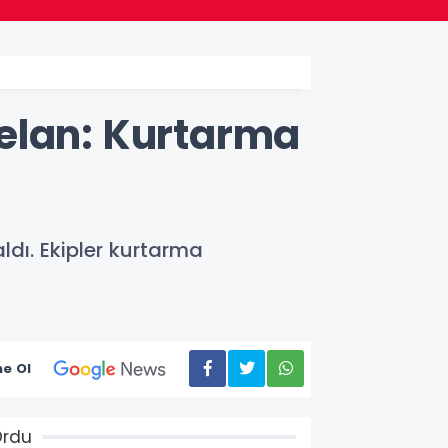
elan: Kurtarma
dı. Ekipler kurtarma
e Ol
Ordu