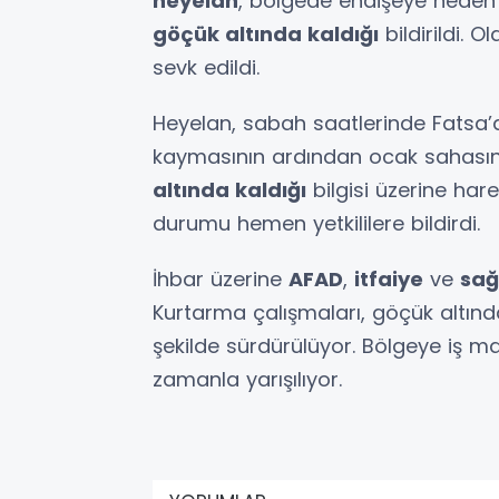
heyelan
, bölgede endişeye nede
göçük altında kaldığı
bildirildi. 
sevk edildi.
Heyelan, sabah saatlerinde Fatsa’da
kaymasının ardından ocak sahasın
altında kaldığı
bilgisi üzerine hare
durumu hemen yetkililere bildirdi.
İhbar üzerine
AFAD
,
itfaiye
ve
sağ
Kurtarma çalışmaları, göçük altın
şekilde sürdürülüyor. Bölgeye iş ma
zamanla yarışılıyor.