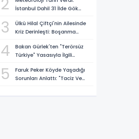
2
Meteoroloji Tarih Verdi:
İstanbul Dahil 31 İlde Gök
Gürültülü Sağanak Bekleniyor
3
Ülkü Hilal Çiftçi'nin Ailesinde
Kriz Derinleşti: Boşanma
Davası Ve Suç Duyurusu
4
Bakan Gürlek'ten "Terörsüz
Gündemde
Türkiye" Yasasıyla İlgili
Açıklama: Örgüt Tamamen
5
Faruk Peker Köyde Yaşadığı
Feshedilmeden Düzenleme
Sorunları Anlattı: "Taciz Ve
Yürürlüğe Girmeyecek
Tehdit Ediliyorum"