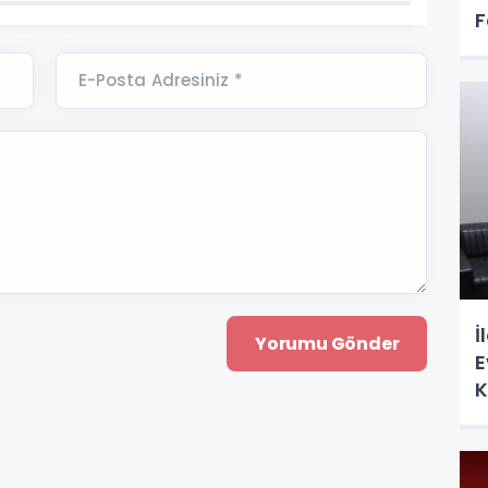
F
E-Posta Adresiniz *
İ
E
K