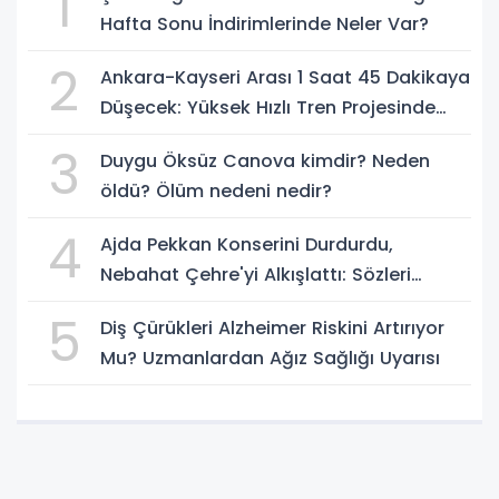
1
Hafta Sonu İndirimlerinde Neler Var?
2
Ankara-Kayseri Arası 1 Saat 45 Dakikaya
Düşecek: Yüksek Hızlı Tren Projesinde
Son Durum
3
Duygu Öksüz Canova kimdir? Neden
öldü? Ölüm nedeni nedir?
4
Ajda Pekkan Konserini Durdurdu,
Nebahat Çehre'yi Alkışlattı: Sözleri
Geceye Damga Vurdu
5
Diş Çürükleri Alzheimer Riskini Artırıyor
Mu? Uzmanlardan Ağız Sağlığı Uyarısı