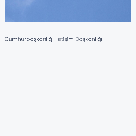
Cumhurbaşkanlığı İletişim Başkanlığı
Dezenformasyonla Mücadele Merkezi, bazı
basın yayın organları ve sosyal medya
hesaplarında yer alan “Türk uçaklarının
Yunanistan Savunma Bakanı Nikos Dendias ve
Avrupalı bakanları taşıyan uçakları taciz ettiği
ve Yunanistan hava sahasını ihlal ettiği”
yönündeki iddiaların gerçeği yansıtmadığını
açıkladı. DMM’nin resmi sosyal medya
hesabından yapılan duyuruda söz konusu
iddiaların tamamen gerçek dışı olduğu ifade