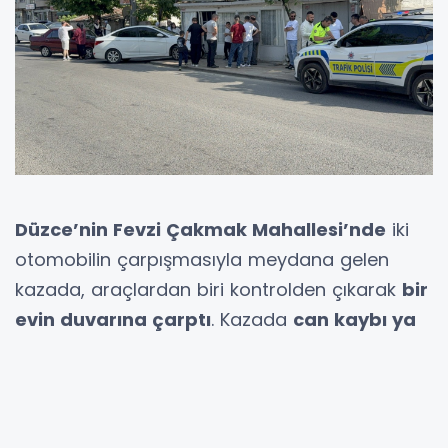
Düzce’nin Fevzi Çakmak Mahallesi’nde
iki
otomobilin çarpışmasıyla meydana gelen
kazada, araçlardan biri kontrolden çıkarak
bir
evin duvarına çarptı
. Kazada
can kaybı ya
da yaralanma olmazken
, hem araçta hem
de evde
maddi hasar oluştu
.
Kaza,
Adliye istikametinden şehir