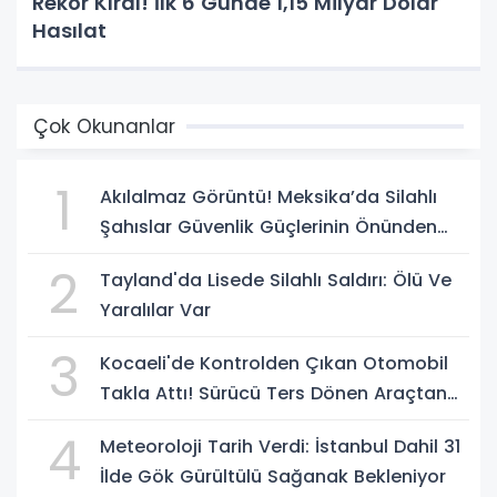
Rekor Kırdı! İlk 6 Günde 1,15 Milyar Dolar
Hasılat
Çok Okunanlar
1
Akılalmaz Görüntü! Meksika’da Silahlı
Şahıslar Güvenlik Güçlerinin Önünden
Rahatça Geçti
2
Tayland'da Lisede Silahlı Saldırı: Ölü Ve
Yaralılar Var
3
Kocaeli'de Kontrolden Çıkan Otomobil
Takla Attı! Sürücü Ters Dönen Araçtan
Kendi İmkanlarıyla Çıktı
4
Meteoroloji Tarih Verdi: İstanbul Dahil 31
İlde Gök Gürültülü Sağanak Bekleniyor