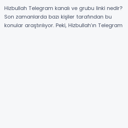
Hizbullah Telegram kanalı ve grubu linki nedir?
Son zamanlarda bazı kişiler tarafından bu
konular araştırılıyor. Peki, Hizbullah’ın Telegram
kanalı veya grubu var mı ve bu platformlar
nasıl kullanılıyor? Telegram üzerinde aktif olan
çeşitli gruplar ve kanallar, kullanıcılar
tarafından sıkça merak ediliyor. Ancak, bu tür
grupların güvenliği ve içerikleri hakkında ne
bilmek gerekiyor? Telegram’da bu tarz
kanalları takip etmenin yasal sonuçları neler
olabilir? Bu soruların yanıtlarını öğrenmek
isteyenler için tüm detayları paylaşıyoruz.
Hizbullah Telegram Kanalına
Nasıl Girilir?