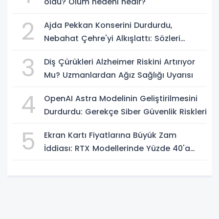
öldü? Ölüm nedeni nedir?
2
Ajda Pekkan Konserini Durdurdu,
Nebahat Çehre'yi Alkışlattı: Sözleri
Geceye Damga Vurdu
3
Diş Çürükleri Alzheimer Riskini Artırıyor
Mu? Uzmanlardan Ağız Sağlığı Uyarısı
4
OpenAI Astra Modelinin Geliştirilmesini
Durdurdu: Gerekçe Siber Güvenlik Riskleri
5
Ekran Kartı Fiyatlarına Büyük Zam
İddiası: RTX Modellerinde Yüzde 40'a
Kadar Artış Gündemde