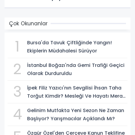
Çok Okunanlar
1
Bursa'da Tavuk Çiftliğinde Yangın!
Ekiplerin Müdahalesi Sürüyor
2
İstanbul Boğazı'nda Gemi Trafiği Geçici
Olarak Durduruldu
3
İpek Filiz Yazıcı'nın Sevgilisi İhsan Taha
Torğut Kimdir? Mesleği Ve Hayatı Merak
Ediliyor
4
Gelinim Mutfakta Yeni Sezon Ne Zaman
Başlıyor? Yarışmacılar Açıklandı Mı?
Özgür Özel'den Çerçeve Kanun Teklifine