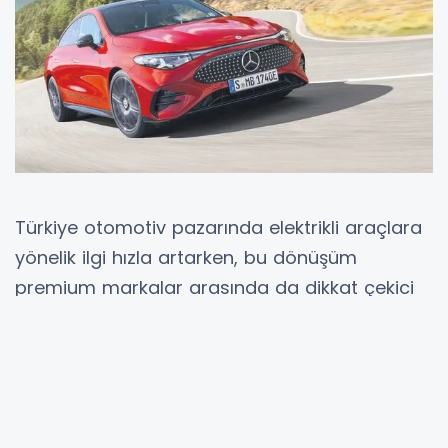
Türkiye otomotiv pazarında elektrikli araçlara
yönelik ilgi hızla artarken, bu dönüşüm
premium markalar arasında da dikkat çekici
bir rekabete sahne oluyor. Otomotiv
Distribütörleri ve Mobilite Derneği (ODMD)
verilerine göre, 2025 yılının Ocak-Eylül
döneminde Türkiye’de toplam 133 bin 781 adet
elektrikli otomobil satışı gerçekleşti. Bu