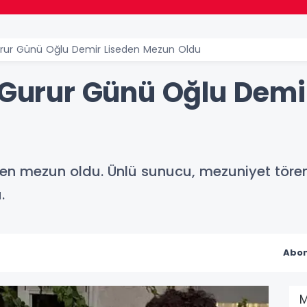
Gurur Günü Oğlu Demir Liseden Mezun Oldu
n Gurur Günü Oğlu Demi
eden mezun oldu. Ünlü sunucu, mezuniyet tör
.
Abon
M