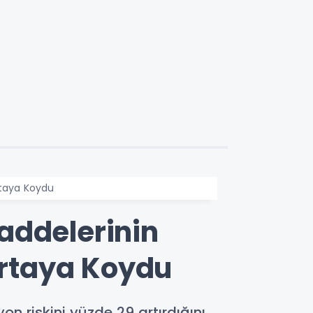
Ortaya Koydu
addelerinin
 Ortaya Koydu
on riskini yüzde 29 artırdığını