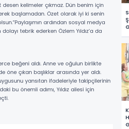
 desen kelimeler çıkmaz. Dün benim için
S
erek başlamadan. Özet olarak iyi ki senin
Ş
olsun.”Paylaşımın ardından sosyal medya
G
n dolayı tebrik ederken Özlem Yıldız’a da
erce beğeni aldı. Anne ve oğulun birlikte
 öne çıkan başlıklar arasında yer aldı.
uygusunu yansıtan ifadeleriyle takipçilerinin
daki bu önemli adımı, Yıldız ailesi için
çti.
K
H
G