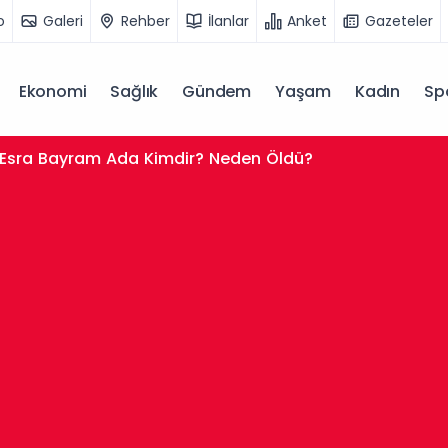
o
Galeri
Rehber
İlanlar
Anket
Gazeteler
Ekonomi
Sağlık
Gündem
Yaşam
Kadın
Sp
Esra Bayram Ada Kimdir? Neden Öldü?