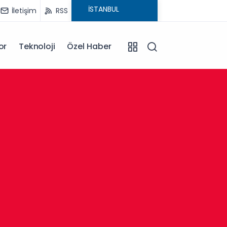
İletişim
RSS
or
Teknoloji
Özel Haber
13:30
Afyonk