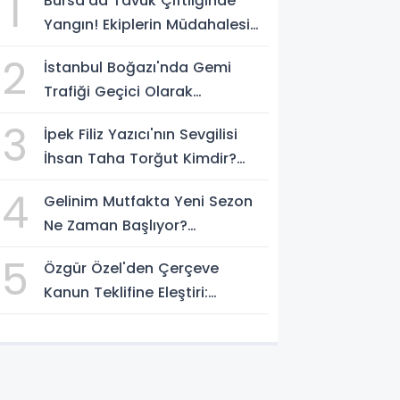
1
Bursa'da Tavuk Çiftliğinde
Yangın! Ekiplerin Müdahalesi
Sürüyor
2
İstanbul Boğazı'nda Gemi
Trafiği Geçici Olarak
Durduruldu
3
İpek Filiz Yazıcı'nın Sevgilisi
İhsan Taha Torğut Kimdir?
Mesleği Ve Hayatı Merak
4
Gelinim Mutfakta Yeni Sezon
Ediliyor
Ne Zaman Başlıyor?
Yarışmacılar Açıklandı Mı?
5
Özgür Özel'den Çerçeve
Kanun Teklifine Eleştiri:
"Teklifin Hazırlanış Yöntemi
Doğru Değil"