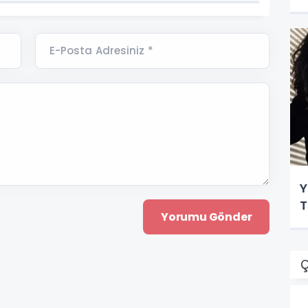
E-Posta Adresiniz *
Y
T
Ç