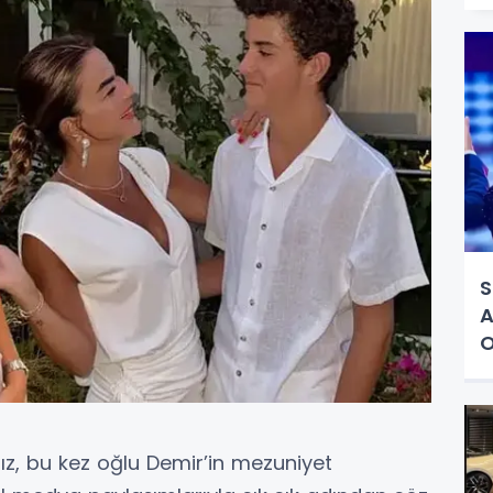
S
A
O
z, bu kez oğlu Demir’in mezuniyet