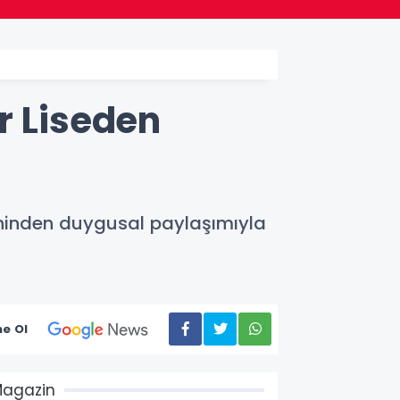
r Liseden
eninden duygusal paylaşımıyla
e Ol
agazin