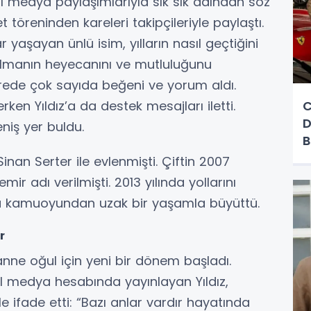
 medya paylaşımlarıyla sık sık adından söz
t töreninden kareleri takipçileriyle paylaştı.
yaşayan ünlü isim, yılların nasıl geçtiğini
 olmanın heyecanını ve mutluluğunu
sürede çok sayıda beğeni ve yorum aldı.
ken Yıldız’a da destek mesajları iletti.
C
D
iş yer buldu.
B
Sinan Serter ile evlenmişti. Çiftin 2007
ir adı verilmişti. 2013 yılında yollarını
unu kamuoyundan uzak bir yaşamla büyüttü.
r
 anne oğul için yeni bir dönem başladı.
l medya hesabında yayınlayan Yıldız,
e ifade etti: “Bazı anlar vardır hayatında