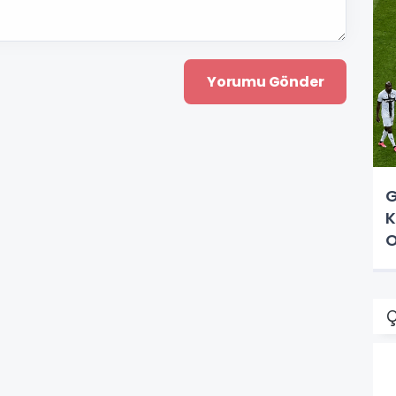
G
K
O
Ç