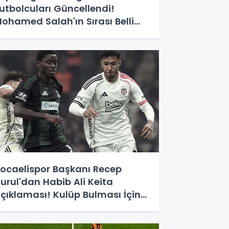
utbolcuları Güncellendi!
ohamed Salah'ın Sırası Belli
ldu
ocaelispor Başkanı Recep
urul'dan Habib Ali Keita
çıklaması! Kulüp Bulması İçin
üre Verildi