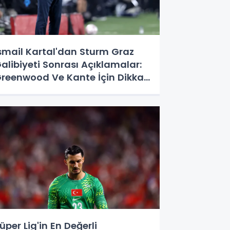
smail Kartal'dan Sturm Graz
alibiyeti Sonrası Açıklamalar:
reenwood Ve Kante İçin Dikkat
eken Sözler
üper Lig'in En Değerli