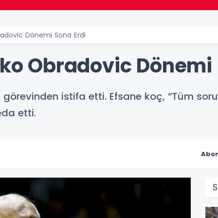
bradovic Dönemi Sona Erdi
ljko Obradovic Dönemi 
 görevinden istifa etti. Efsane koç, “Tüm sor
da etti.
Abon
S