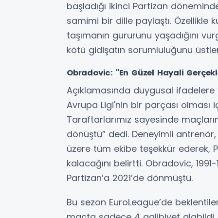
başladığı ikinci Partizan döneminde 
samimi bir dille paylaştı. Özellikl
taşımanın gururunu yaşadığını vur
kötü gidişatın sorumluluğunu üstlene
Obradovic: "En Güzel Hayali Gerçekl
Açıklamasında duygusal ifadelere
Avrupa Ligi'nin bir parçası olması 
Taraftarlarımız sayesinde maçlar
dönüştü” dedi. Deneyimli antrenör
üzere tüm ekibe teşekkür ederek, P
kalacağını belirtti. Obradovic, 1991-
Partizan’a 2021’de dönmüştü.
Bu sezon EuroLeague’de beklentileri
maçta sadece 4 galibiyet alabildi.