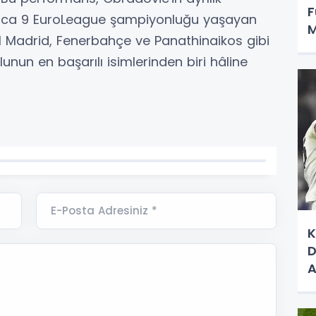
F
oyunca 9 EuroLeague şampiyonluğu yaşayan
M
l Madrid, Fenerbahçe ve Panathinaikos gibi
O
nun en başarılı isimlerinden biri hâline
E-Posta Adresiniz *
K
D
A
S