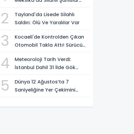
Meksika’da Silahlı Şahıslar
Güvenlik Güçlerinin Önünden
2
Tayland'da Lisede Silahlı
Rahatça Geçti
Saldırı: Ölü Ve Yaralılar Var
3
Kocaeli'de Kontrolden Çıkan
Otomobil Takla Attı! Sürücü
Ters Dönen Araçtan Kendi
4
Meteoroloji Tarih Verdi:
İmkanlarıyla Çıktı
İstanbul Dahil 31 İlde Gök
Gürültülü Sağanak Bekleniyor
5
Dünya 12 Ağustos’ta 7
Saniyeliğine Yer Çekimini
Kaybedecek Mi?