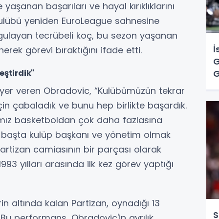
yaşanan başarıları ve hayal kırıklıklarını
e kulübü yeniden EuroLeague sahnesine
gulayan tecrübeli koç, bu sezon yaşanan
İ
rek görevi bıraktığını ifade etti.
G
G
eştirdik"
Ç
 yer veren Obradovic, “Kulübümüzün tekrar
için çabaladık ve bunu hep birlikte başardık.
ımız basketboldan çok daha fazlasına
, başta kulüp başkanı ve yönetim olmak
artizan camiasının bir parçası olarak
1993 yılları arasında ilk kez görev yaptığı
n altında kalan Partizan, oynadığı 13
S
 Bu performans, Obradovic'in ayrılık