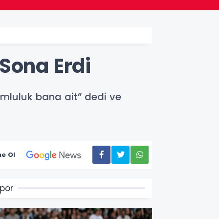
Sona Erdi
umluluk bana ait” dedi ve
e Ol
por