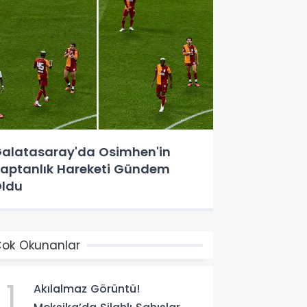
alatasaray'da Osimhen'in
aptanlık Hareketi Gündem
ldu
ok Okunanlar
1
Akılalmaz Görüntü!