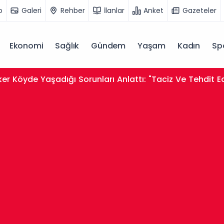
o
Galeri
Rehber
İlanlar
Anket
Gazeteler
Ekonomi
Sağlık
Gündem
Yaşam
Kadın
Sp
er Köyde Yaşadığı Sorunları Anlattı: "Taciz Ve Tehdit E