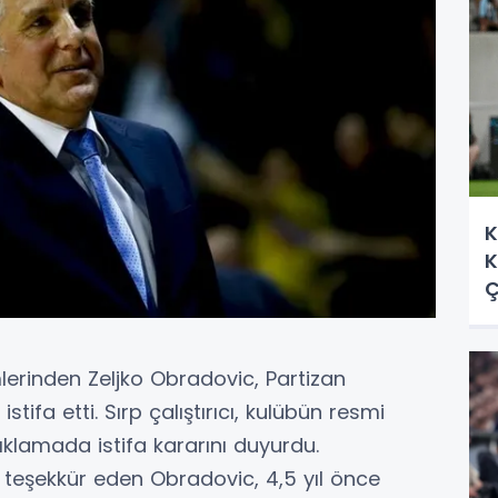
K
K
Ç
erinden Zeljko Obradovic, Partizan
tifa etti. Sırp çalıştırıcı, kulübün resmi
çıklamada istifa kararını duyurdu.
a teşekkür eden Obradovic, 4,5 yıl önce