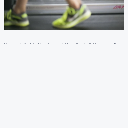
Yozgat Şehir Hastanesi Kardiyoloji Uzmanı Dr.
İmam Günay, özellikle gençler arasında
giderek yaygınlaşan halı saha maçları ve
bilinçsiz şekilde yapılan spor aktivitelerinin,
ciddi sağlık riskleri oluşturduğunu açıkladı. Dr.
Günay, sporun sağlık açısından önemli bir
faaliyet olduğuna dikkat çekmekle birlikte,
öncesinde gerekli sağlık kontrollerinin
yapılmaması durumunda kalp krizi riskinin
arttığını belirtti.