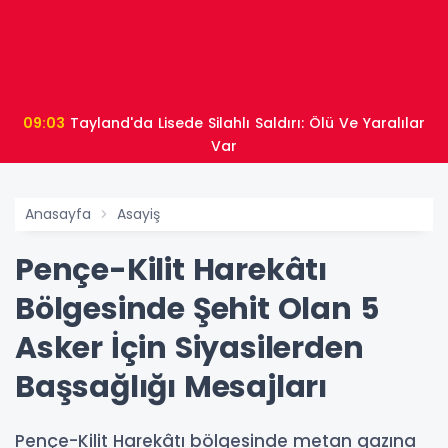
09:03
Tayland'da Lisede Silahlı Saldırı: Ölü Ve Yaralılar
Var
Anasayfa
Asayiş
Pençe-Kilit Harekâtı
Bölgesinde Şehit Olan 5
Asker İçin Siyasilerden
Başsağlığı Mesajları
Pençe-Kilit Harekâtı bölgesinde metan gazına