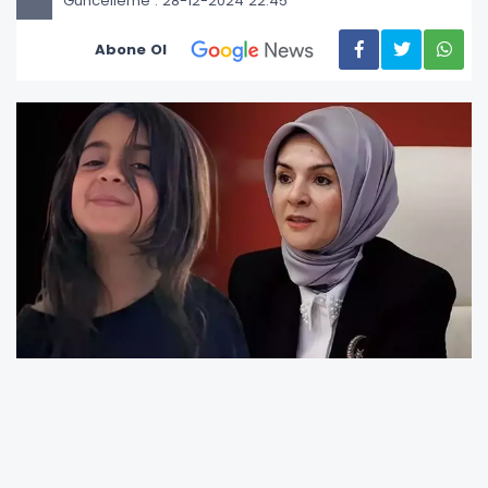
Güncelleme : 28-12-2024 22:45
Abone Ol
Aile ve Sosyal Hizmetler Bakanı
Mahinur
Özdemir Göktaş
, Narin Güran cinayeti
davasında verilen kararın ardından yaptığı