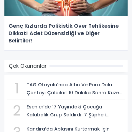
Genç Kızlarda Polikistik Over Tehlikesine
Dikkat! Adet Düzensizliği ve Diğer
Belirtiler!
Çok Okunanlar
1
TAG Otoyolu’nda Altın Ve Para Dolu
Çantayı Çaldılar: 10 Dakika Sonra Kuzeni
Gelip Hırsızlara Karşı Uyardı
2
Esenler’de 17 Yaşındaki Çocuğa
Kalabalık Grup Saldırdı: 7 Şüpheli
Gözaltında
Kandıra’da Ablasını Kurtarmak İçin