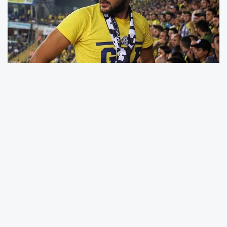
Fenerbahçe taraftar grubu Genç
Fenerbahçeliler Derneği'nin (GFB) lideri
Cem
Gölbaşı
hakkında süren davada savcılık
mütalaasını açıkladı. İstanbul Bakırköy 22. Ağır
Ceza Mahkemesi'nde görülen davada, Gölbaşı
ile birlikte toplam 7 sanık yargılanıyor. Olayın
merkezinde, sosyal medyada paylaşılan,
alıkonulan bir kişiye ait peruklu görüntüler yer
alıyor.