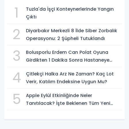
1
Tuzla'da İşçi Konteynerlerinde Yangın
Çıktı
2
Diyarbakır Merkezli 8 İlde Siber Zorbalık
Operasyonu: 2 Şüpheli Tutuklandı
3
Bolusporlu Erdem Can Polat Oyuna
Girdikten 1 Dakika Sonra Hastaneye
Kaldırıldı
4
Çitlekçi Halka Arz Ne Zaman? Kaç Lot
Verir, Katılım Endeksine Uygun Mu?
5
Apple Eylül Etkinliğinde Neler
Tanıtılacak? İşte Beklenen Tüm Yeni
Ürünler