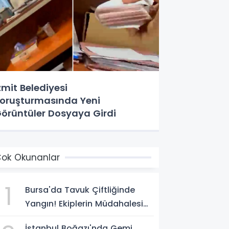
zmit Belediyesi
oruşturmasında Yeni
örüntüler Dosyaya Girdi
ok Okunanlar
1
Bursa'da Tavuk Çiftliğinde
Yangın! Ekiplerin Müdahalesi
Sürüyor
İstanbul Boğazı'nda Gemi