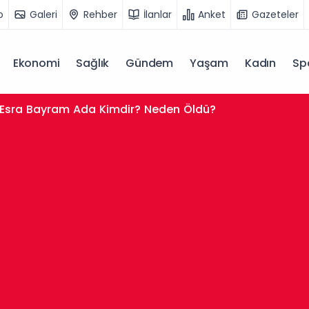
o
Galeri
Rehber
İlanlar
Anket
Gazeteler
Ekonomi
Sağlık
Gündem
Yaşam
Kadın
Sp
Esra Bayram Ada Kimdir? Neden Öldü?