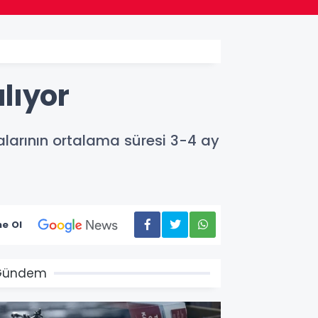
lıyor
larının ortalama süresi 3-4 ay
e Ol
Gündem