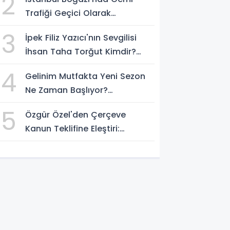
2
Trafiği Geçici Olarak
Durduruldu
3
İpek Filiz Yazıcı'nın Sevgilisi
İhsan Taha Torğut Kimdir?
Mesleği Ve Hayatı Merak
4
Gelinim Mutfakta Yeni Sezon
Ediliyor
Ne Zaman Başlıyor?
Yarışmacılar Açıklandı Mı?
5
Özgür Özel'den Çerçeve
Kanun Teklifine Eleştiri:
"Teklifin Hazırlanış Yöntemi
Doğru Değil"