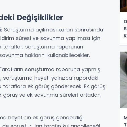
eki Değişiklikler
D
S
:
Soruşturma açılması kararı sonrasında
K
ildirim süresi ve savunma yapılması için
rtık taraflar, soruşturma raporunun
 savunma haklarını kullanabilecekler.
arafların soruşturma raporuna yapmış
, soruşturma heyeti yalnızca rapordaki
sa taraflara ek görüş gönderecek. Ek görüş
k görüş ve ek savunma süreleri ortadan
a heyetinin ek görüş gönderdiği
M
T
e soruşturulan tarafın kullanabileceği