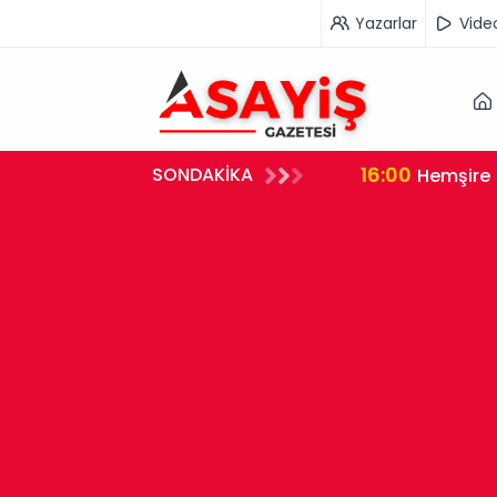
Yazarlar
Vide
16:00
SONDAKİKA
rleştirdi
Hemşire 