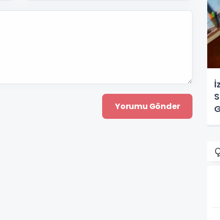
İ
S
G
Ç