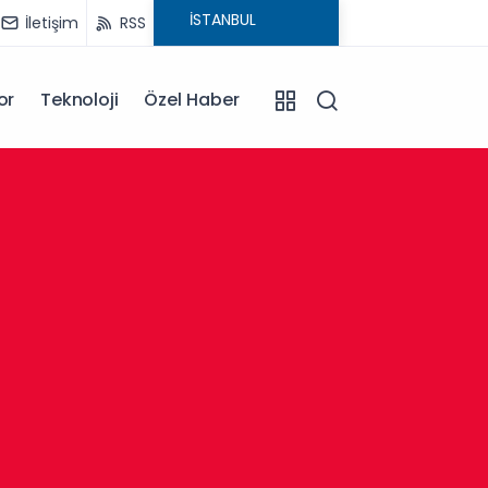
İletişim
RSS
or
Teknoloji
Özel Haber
13:30
Afyonk