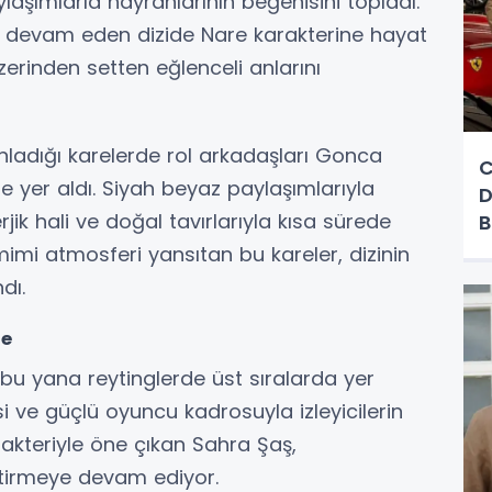
ylaşımlarla hayranlarının beğenisini topladı.
a devam eden dizide Nare karakterine hayat
rinden setten eğlenceli anlarını
nladığı karelerde rol arkadaşları Gonca
C
te yer aldı. Siyah beyaz paylaşımlarıyla
D
rjik hali ve doğal tavırlarıyla kısa sürede
B
amimi atmosferi yansıtan bu kareler, dizinin
dı.
de
 bu yana reytinglerde üst sıralarda yer
i ve güçlü oyuncu kadrosuyla izleyicilerin
akteriyle öne çıkan Sahra Şaş,
tirmeye devam ediyor.