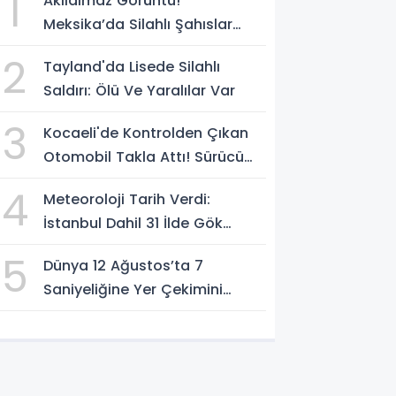
1
Akılalmaz Görüntü!
Meksika’da Silahlı Şahıslar
Güvenlik Güçlerinin Önünden
2
Tayland'da Lisede Silahlı
Rahatça Geçti
Saldırı: Ölü Ve Yaralılar Var
3
Kocaeli'de Kontrolden Çıkan
Otomobil Takla Attı! Sürücü
Ters Dönen Araçtan Kendi
4
Meteoroloji Tarih Verdi:
İmkanlarıyla Çıktı
İstanbul Dahil 31 İlde Gök
Gürültülü Sağanak Bekleniyor
5
Dünya 12 Ağustos’ta 7
Saniyeliğine Yer Çekimini
Kaybedecek Mi?