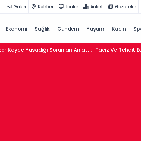
o
Galeri
Rehber
İlanlar
Anket
Gazeteler
Ekonomi
Sağlık
Gündem
Yaşam
Kadın
Sp
er Köyde Yaşadığı Sorunları Anlattı: "Taciz Ve Tehdit E