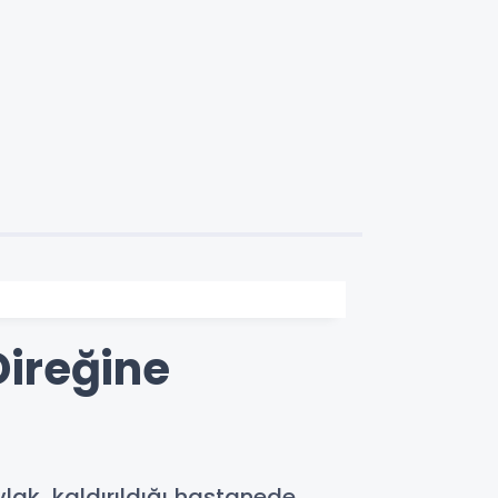
Direğine
lak, kaldırıldığı hastanede