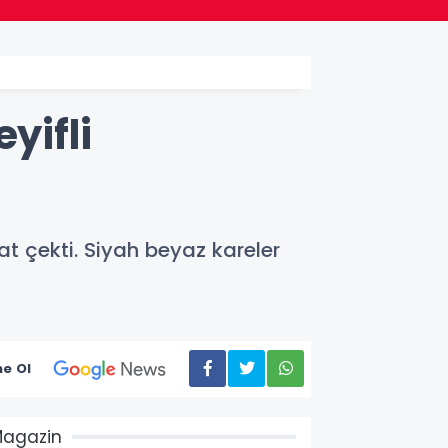
yifli
at çekti. Siyah beyaz kareler
e Ol
agazin