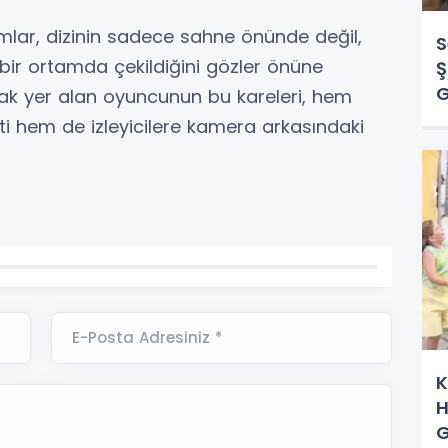
ımlar, dizinin sadece sahne önünde değil,
S
bir ortamda çekildiğini gözler önüne
Ş
G
rak yer alan oyuncunun bu kareleri, hem
ekti hem de izleyicilere kamera arkasındaki
E-Posta Adresiniz *
K
H
G