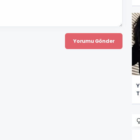
Y
T
Ç