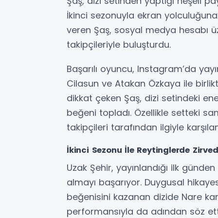
Şaş, dizi setinden yaptığı neşeli pa
İkinci sezonuyla ekran yolculuğun
veren Şaş, sosyal medya hesabı üze
takipçileriyle buluşturdu.
Başarılı oyuncu, Instagram’da yayı
Cilasun ve Atakan Özkaya ile birlik
dikkat çeken Şaş, dizi setindeki ene
beğeni topladı. Özellikle setteki s
takipçileri tarafından ilgiyle karşılan
İkinci Sezonu İle Reytinglerde Zirve
Uzak Şehir, yayınlandığı ilk günden
almayı başarıyor. Duygusal hikayes
beğenisini kazanan dizide Nare kar
performansıyla da adından söz et