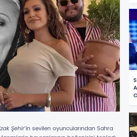
S
A
O
zak Şehir
’in sevilen oyuncularından Sahra