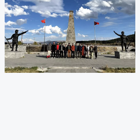
Kars’ın Sarıkamış ilçesinde, düşman işgalinden
kurtuluşunun 105. yılı dolayısıyla anlamlı bir
etkinlik gerçekleştirildi. Etkinlik kapsamında,
Sarıkamış Harekâtı’nda hayatını kaybeden
Mehmetçikler için saygı yürüyüşü düzenlendi.